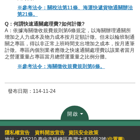
※參考法令：關稅法第11條
、
海運快遞貨物通關辦法
第21條。
Q：何謂快速通關處理費?如何計徵?
A：依據海關徵收規費規則第6條規定，以海關辦理通關所
增加之人力成本及物力成本按月定額計徵。但未以輪班制通
關之專區，得以非正常上班時間支出增加之成本，按月逐筆
計徵。專區內個別業者應徵之快速通關處理費以該業者當月
之營運重量占專區當月總營運重量之比例分攤。
※參考法令：海關徵收規費規則第6條。
發布日期：114-11-24
開啟
隱私權宣告
資料開放宣告
資訊安全政策
地址：435210 臺中市梧棲區臺灣大道10段2號
(
位置圖
)