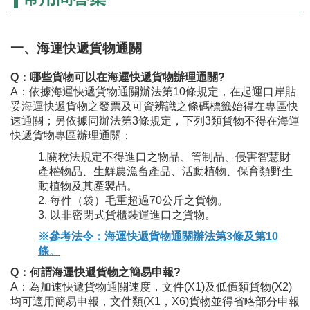
一、海運快遞貨物通關
Q：哪些貨物可以在海運快遞貨物辦理通關?
A：依據海運快遞貨物通關辦法第10條規定，在起運口岸貼
妥海運快遞貨物之發票及可資辨識之條碼標籤始得在專區快
速通關；另依據同辦法第3條規定，下列3類貨物不得在海運
快遞貨物專區辦理通關：
1.關稅法規定不得進口之物品、管制品、侵害智慧財
產權物品、生鮮農漁畜產品、活動植物、保育類野生
動植物及其產製品。
2. 每件（袋）毛重超過70公斤之貨物。
3. 以非密閉式貨櫃裝運進口之貨物。
※參考法令：海運快遞貨物通關辦法第3條及第10
條
。
Q：何謂海運快遞貨物之簡易申報?
A：為加速快遞貨物通關速度，文件(X1)及低價類貨物(X2)
均可適用簡易申報，文件類(X1，X6)貨物並得省略部分申報