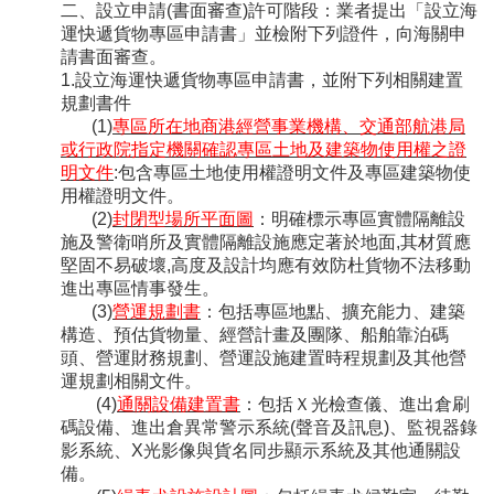
二、設立申請(書面審查)許可階段：業者提出「設立海
運快遞貨物專區申請書」並檢附下列證件，向海關申
請書面審查。
1.設立海運快遞貨物專區申請書，並附下列相關建置
規劃書件
(1)
專區所在地商港經營事業機構、交通部航港局
或行政院指定機關確認專區土地及建築物使用權之證
明文件
:包含專區土地使用權證明文件及專區建築物使
用權證明文件。
(2)
封閉型場所平面圖
：明確標示專區實體隔離設
施及警衛哨所及實體隔離設施應定著於地面,其材質應
堅固不易破壞,高度及設計均應有效防杜貨物不法移動
進出專區情事發生。
(3)
營運規劃書
：包括專區地點、擴充能力、建築
構造、預估貨物量、經營計畫及團隊、船舶靠泊碼
頭、營運財務規劃、營運設施建置時程規劃及其他營
運規劃相關文件。
(4)
通關設備建置書
：包括Ｘ光檢查儀、進出倉刷
碼設備、進出倉異常警示系統(聲音及訊息)、監視器錄
影系統、X光影像與貨名同步顯示系統及其他通關設
備。