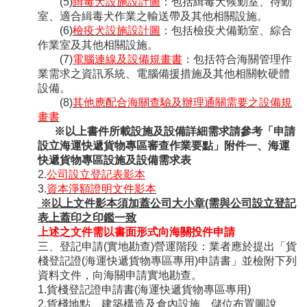
(5)
緝毒犬設施設計圖
：包括緝毒犬候勤室、待勤
室、適合緝毒犬作業之輸送帶及其他相關設施。
(6)
檢疫犬設施設計圖
：包括檢疫犬備勤室、綜合
作業室及其他相關設施。
(7)
電腦連線及設備規畫書
：包括符合海關管理作
業需求之資訊系統、電腦備援措施及其他相關軟硬體
設備。
(8)
其他應配合海關查驗及辦理通關需要之設備規
畫書
※以上書件所載設施及設備詳細需求請參考「申請
設立海運快遞貨物專區審查作業要點」附件一、
海運
快遞貨物專區設施及設備需求表
2.
公司設立登記表影本
3.
資本淨額證明文件影本
※以上文件影本須加蓋公司大小章(需與公司設立登記
表上蓋印之印鑑一致
上述之文件需以書面形式向海關投件申請
三、登記申請(實地勘查)營運階段：業者應於提出「貨
棧登記證(海運快遞貨物專區專用)申請書」並檢附下列
資料文件，向海關申請實地勘查。
1.貨棧登記證申請書(海運快遞貨物專區專用)
2.貨棧地點、建築構造及倉內設施、儲位布置圖說