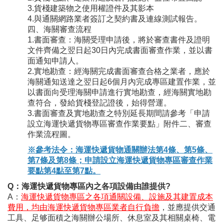
3.貨棧建築物之使用權證件及其影本
4.與通關網路業者簽訂之契約書及連線測試報告。
四、海關審查流程
1.書面審查：海關受理申請後，將於審查書件及證明
文件齊備之翌日起30日內完成書面審查作業，並以書
面通知申請人。
2.實地勘查：經海關完成書面審查合格之業者，應於
海關通知送達之翌日起6個月內完成專區建置作業，並
以書面向受理海關申請進行實地勘查，經海關實地勘
查符合，發給貨棧登記證後，始得營運。
3.書面審查及實地勘查之特別延長期間請參考「申請
設立海運快遞貨物專區審查作業要點」附件二、審查
作業流程圖。
※參考法令：海運快遞貨物通關辦法第4條、第5條、
第7條及第8條；申請設立海運快遞貨物專區審查作業
要點第4點至第7點。
Q：海運快遞貨物專區內之各項設備由誰提供?
A：
海運快遞貨物專區之各項通關設備、設施及其建置成本
費用，均由海運快遞貨物專區業者自行負擔
，並應提供交通
工具、足够面積之海關辦公場所、休息室及其相關桌椅、電