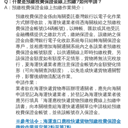
Q：什麼是預繳稅費保證金線上扣繳?如何申請？
A：預繳稅費保證金線上扣繳作業簡介：
預繳稅費保證金係由海關委託臺灣銀行以電子化作業
方式辦理收款，海運快遞業者得憑海關核給之預繳稅
費保證金帳號(14碼帳號)，以轉帳、匯款或其他受託
金融機構提供之繳款方式，繳納保證金。該繳納之保
證金由臺灣銀行電子化收款系統每日結轉海關保證金
專戶，並相應增加海關通關系統內之各該業者預繳稅
費保證金帳號額度，以供通關線上即時扣繳稅費。另
該保證金額度如有額度不足情形，貨物將無法完稅放
行，爰海運快遞業者應注意保證金帳號內金額變化情
形（可向海關查詢額度），以免造成快遞貨物通關暫
停，影響後續物流配送作業。
申請作業：
業者欲在海運快遞貨物專區辦理通關者，應先向海關
申請登記為海運快遞業者，於登記為海運快遞業者後
應另行填具「海運應稅快遞貨物預繳稅費線上扣繳申
請書」向本關稽查組海運快遞通關單位申請核給預繳
稅費保證金帳號，並依該帳號存入保證金。
※參考法令：海運進口應稅快遞貨物預繳稅費保證金
徵稅作業規定第2點至第7點。