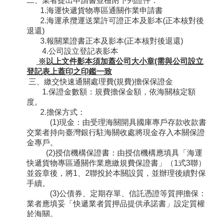
二、業者提出申請書並檢附下列證件：
1.海運快遞貨物專區通關作業申請書
2.海運承攬運送業許可證正本及影本(正本核對後
退還)
3.報關業證書正本及影本(正本核對後退還)
4.公司設立登記表影本
※以上文件影本須加蓋公司大小章(需與公司設立
登記表上蓋印之印鑑一致
三、繳交快速通關處理費(規費)擔保保證金
1.保證金數額：規費擔保金額，依海關核定額
度。
2.擔保方式：
(1)現金：由受理海關開具國庫專戶存款收款書
交業者持向臺灣銀行駐海關收處將現金存入本關保證
金專戶。
(2)授信機構保證書：由授信機構應填具「海運
快遞貨物專區通關作業應繳規費保證書」（1式3聯）
並簽章後，將1、2聯投於本關設質，並辦理後續對保
手續。
(3)公債券、定期存單、信託憑證等質押擔保：
業者應填妥「快遞業者質押品提供承諾書」設定質權
於海關。