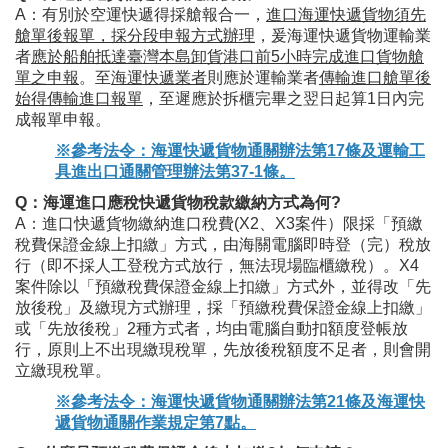
A：有別於空運快遞得採艙報合一，
進口海運快遞貨物須先
艙單後報單，採分段申報方式辦理
，爰海運快遞貨物運輸業
者
應於船舶抵達臺灣本島卸貨港口前5小時完成進口貨物艙
單之申報
。至
海運快遞業者
則應於運輸業者
傳輸進口艙單後
始得傳輸進口報單
，至遲應於拆櫃完畢之翌日起算1日內完
成報單申報。
※參考法令：海運快遞貨物通關辦法第17條及運輸工
具進出口通關管理辦法第37-1條。
Q：海運進口應稅快遞貨物稅款繳納方式為何?
A：進口快遞貨物繳納進口稅費(X2、X3案件）限採「預繳
稅費保證金線上扣繳」方式，由海關電腦即時登（完）稅放
行（即不採人工登稅方式放行，無法現場臨櫃繳稅）。X4
案件除以「預繳稅費保證金線上扣繳」方式外，並得改「先
放後稅」及繳現方式辦理，採「預繳稅費保證金線上扣繳」
或「先放後稅」2種方式者，均由電腦自動扣額度登帳放
行，原則上不出現繳現稅單，先放後稅額度不足者，則會開
立繳現稅單。
※參考法令：海運快遞貨物通關辦法第21條及海運快
遞貨物通關作業規定第7點。