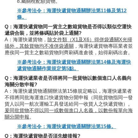
8.屬關稅配額貨物。
※參考法令：海運快遞貨物通關辦法第11條及第12
條。
Q：海運快遞貨物同一貨主之數箱貨物是否得以類似空運快
遞袋合裝，並將條碼貼於袋上通關?
A：海運快遞貨物，
除文件類（X1及X6）得併袋通關X光掃
描外，其餘貨物均不准併袋通關
，海運快遞貨物專區業者並
應俟同一貨主之數箱貨物到齊刷碼進倉後，始得刷碼出倉。
※參考法令：海運快遞貨物通關辦法第14條及海運快
遞貨物通關作業規定第5點。
Q：海運快遞業者是否得將同一批貨物以數個進口人名義向
海關分散申報?
A：海運快遞貨物通關辦法第15條規定略以，海運快遞業者
不得將同批海運進口快遞貨物分開申報（同批貨物指同一發
貨人以同一航次運輸工具發送給同一收貨人之快遞貨物）。
爰同批貨物不得以同一或數個進口人名義，以數份報單向海
關分開申報
。
※參考法令：海運快遞貨物通關辦法第15條。
Q：海運快遞貨物是否須先艙後報?