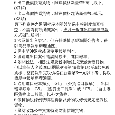
6.出口低價快遞貨物：離岸價格新臺幣5萬元以下。
(X7類)
7.出口高價快遞貨物：離岸價格超過新臺幣5萬元。
(X8類)
另下列案件之通關程序本即與簡易申報制度相互衝
突
，不論為何類通關案件，
應以一般進出口報單申報
方式辦理通關：
1.涉及輸出入規定。但有特殊情形經海關公告者，得
以簡易申報單辦理通關。
2.需申請沖退稅或保稅用報單副本。
3.復運進出口案件需調閱原出、進口報單。
4.依關稅法、相關法規及稅則增註規定減免稅貨物。
但以非個人名義進口屬關稅法第49條第1項第9款免稅
貨樣，整份報單完稅價格在新臺幣3千元以下者，得以
簡易申報單辦理通關。
5.適用進口報單類別「G1」（外貨進口報單）、出口
報單類別「G5」（國貨出口報單）或「F5」（自由港
區貨物出口報單）以外之貨物。
6.依貨物稅條例或特種貨物及勞物稅條例規定應課稅
貨物。
7.屬財政部公告實施特別防衛措施貨物。