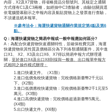
內容，X2及X7貨物，得省略貨品分類號列。其核定之通關
方式僅有C1及C3兩種，如經抽中C3查驗者，由驗估關員逕
依電腦螢幕顯示之申報內容及黏貼貨物上之發票進行查驗，
不須遞送紙本報單。
※參考法令：海運快遞貨物通關作業規定第4點及第6
點。
Q：海運快遞貨物之簡易申報或一般申報應如何區分?
A：為配合快遞貨物快速通關特性，並確保稅費完課，海運
快遞貨物依其性質及價格區分為下列各類通關案件，其中進
口X1、 X2、X3及出口X6、X7得以簡易申報方式辦理通
關，
至於進口X4及出口X8則採與一般進、出口報單申報方
式相同之操作模式辦理
：
1.進口快遞文件。（X1類）
2.進口低價免稅快遞貨物：完稅價格新臺幣2千元以
下。(X2類)
3.進口低價應稅快遞貨物：完稅價格新臺幣2千1元至5
萬元。(X3類)
4.進口高價快遞貨物：完稅價格超過新臺幣5萬元。
(X4類)
5.出口快遞文件。(X6類)