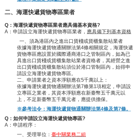
二、海運快遞貨物專區業者
Q：海運快遞貨物專區業者應具備基本資格?
A：申請設立海運快遞貨物專區業者，
應具備下列基本資格
一、須為港區內之進出口貨棧或貨櫃集散站業者
依據海運快遞貨物通關辦法第4條相關規定，海運快遞
貨物專區應設置於國際通商港口之管制區內，如為已
具進出口貨棧或貨櫃集散站業者資格者，其經營之進
出口貨棧或貨櫃集散站須位於港口管制區內，始得申
請設立海運快遞貨物專區。
二、申請業者之資本淨額應在5千萬以上：
依據海運快遞貨物通關辦法第7條第1項相定，申請設
立專區之業者，其資本淨額應在新臺幣五千萬元以
上，不足新臺幣五千萬元者，應提供擔保。
※參考法令：海運快遞貨物通關辦法第4條及第7條。
Q：如何申請設立海運快遞貨物專區?
A：申請程序：
一、受理單位：
臺中關業務二組