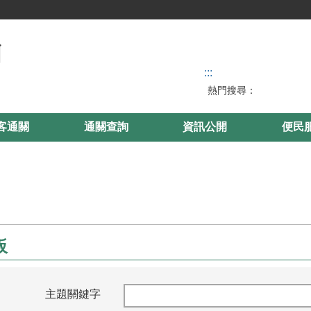
:::
熱門搜尋：
客通關
通關查詢
資訊公開
便民
板
主題關鍵字