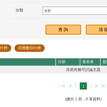
分類
行榜
回應數排行榜
分類
發表者
篇
目前尚無可討論主題
1
(總共 1 頁，0 筆資料)