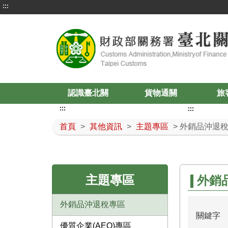
:::
認識臺北關
貨物通關
旅
:::
:::
首頁
>
其他資訊
>
主題專區
> 外銷品沖退
主題專區
外銷
外銷品沖退稅專區
關鍵字
優質企業(AEO)專區