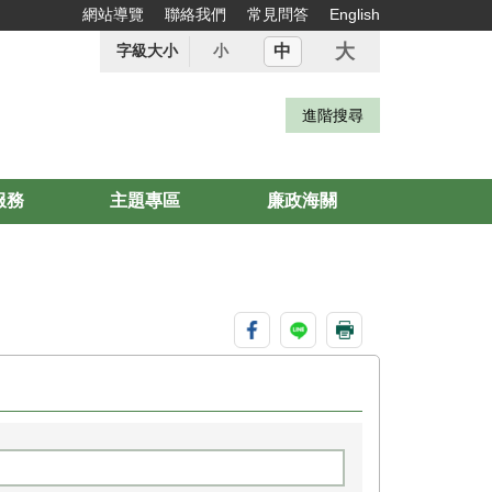
網站導覽
聯絡我們
常見問答
English
大
中
字級大小
小
服務
主題專區
廉政海關