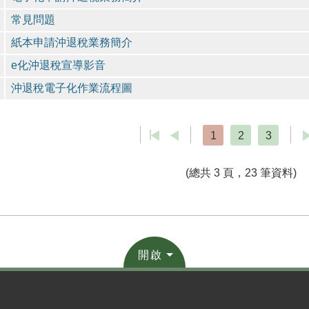
常見問題
紙本申請沖退稅業務簡介
e化沖退稅宣導影音
沖退稅電子化作業流程圖
1
2
3
(總共 3 頁，23 筆資料)
開啟