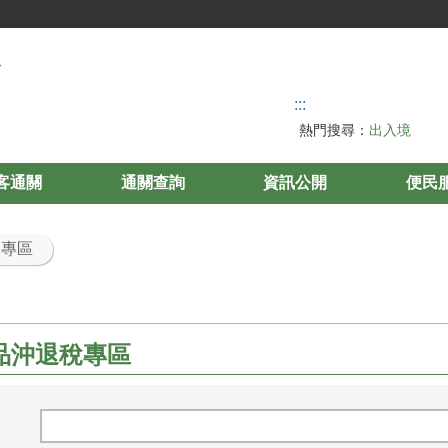
:::
熱門搜尋：
出入境
客通關
通關查詢
資訊公開
便民
稅專區
品沖退稅專區