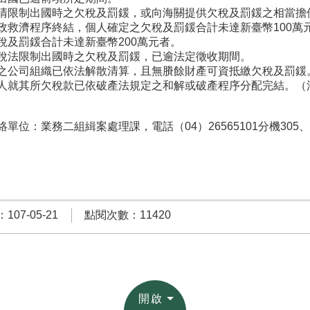
清限制出國時之欠稅及罰鍰，或向海關提供欠稅及罰鍰之相當擔
政救濟程序終結，個人確定之欠稅及罰鍰合計未達新臺幣100萬
稅及罰鍰合計未達新臺幣200萬元者。
稅法限制出國時之欠稅及罰鍰，已逾法定徵收期間。
之公司組織已依法解散清算，且無賸餘財產可資抵繳欠稅及罰鍰
人就其所欠稅款已依破產法規定之和解或破產程序分配完結。（
單位：業務二組緝案處理課，電話（04）26565101分機305、
07-05-21
點閱次數：11420
開啟