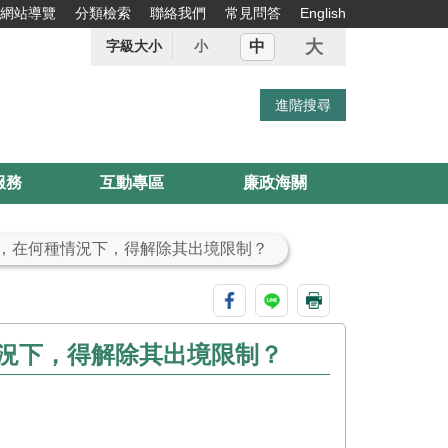
網站導覽
分類檢索
聯絡我們
常見問答
English
大
中
字級大小
小
服務
互動專區
廉政海關
者，在何種情況下，得解除其出境限制？
況下，得解除其出境限制？