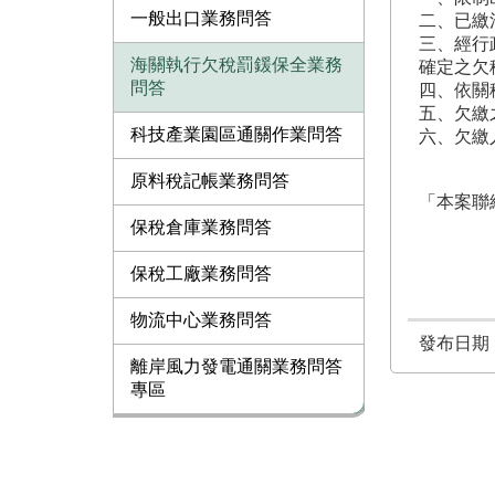
一般出口業務問答
二、已繳
三、經行
海關執行欠稅罰鍰保全業務
確定之欠
問答
四、依關
五、欠繳
科技產業園區通關作業問答
六、欠繳
原料稅記帳業務問答
「本案聯絡
保稅倉庫業務問答
保稅工廠業務問答
物流中心業務問答
發布日期：1
離岸風力發電通關業務問答
專區