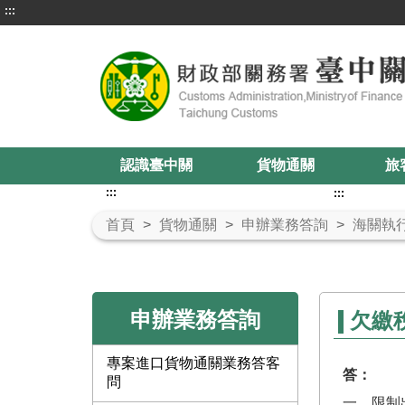
:::
認識臺中關
貨物通關
旅
:::
:::
首頁
>
貨物通關
>
申辦業務答詢
>
海關執
申辦業務答詢
欠繳
專案進口貨物通關業務答客
答：
問
一、限制