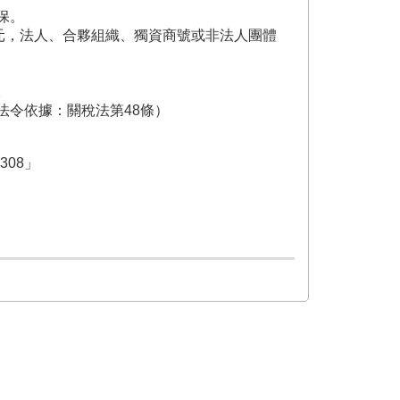
保。
元，法人、合夥組織、獨資商號或非法人團體
。
法令依據：關稅法第48條）
308」