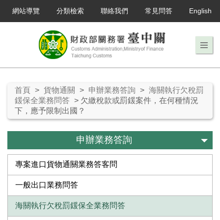
網站導覽
分類檢索
聯絡我們
常見問答
English
首頁
>
貨物通關
>
申辦業務答詢
>
海關執行欠稅罰
鍰保全業務問答
> 欠繳稅款或罰鍰案件，在何種情況
下，應予限制出國？
申辦業務答詢
專案進口貨物通關業務答客問
一般出口業務問答
海關執行欠稅罰鍰保全業務問答