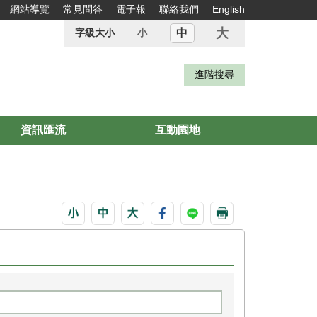
網站導覽
常見問答
電子報
聯絡我們
English
大
中
字級大小
小
資訊匯流
互動園地