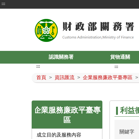
:::
認識關務署
貨物通關
:::
:::
首頁
>
資訊匯流
>
企業服務廉政平臺專區
企業服務廉政平臺專
利益
區
關鍵字
成立目的及服務內容