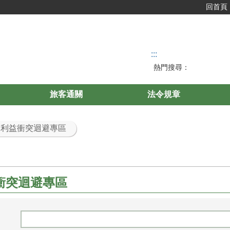
回首頁
:::
熱門搜尋：
旅客通關
法令規章
> 利益衝突迴避專區
衝突迴避專區