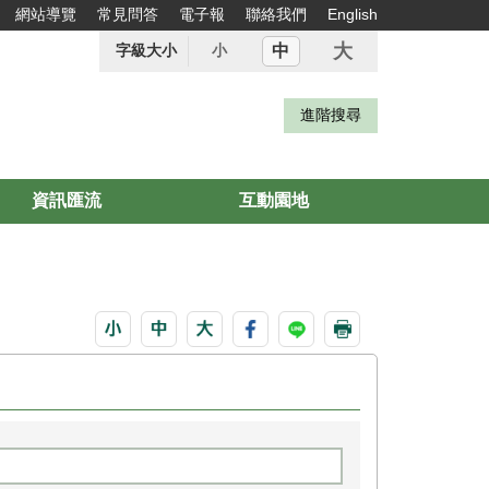
網站導覽
常見問答
電子報
聯絡我們
English
大
中
字級大小
小
資訊匯流
互動園地