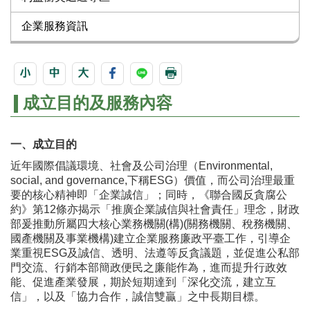
企業服務資訊
成立目的及服務內容
一、成立目的
近年國際倡議環境、社會及公司治理（
Environmental,
social, and governance
,
下稱
ESG
）價值，而公司治理最重
要的核心精神即「企業誠信」；同時，《聯合國反貪腐公
約》第12條亦揭示「推廣企業誠信與社會責任」理念，財政
部爰推動所屬四大核心業務機關(構)(關務機關、稅務機關、
國產機關及事業機構)建立企業服務廉政平臺工作，引導企
業重視
ESG
及誠信、透明、法遵等反貪議題，並促進公私部
門交流、行銷本部簡政便民之廉能作為，進而提升行政效
能、促進產業發展，期於短期達到「深化交流，建立互
信」，以及「協力合作，誠信雙贏」之中長期目標。