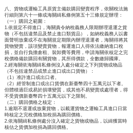
八、貨物或運輸工具原貨主備款購回變賣程序，依關稅法施
行細則第六十一條或海關緝私條例第五十三條規定辦理：
（一）購回之範圍：
1.依規定不得進口，海關責令納稅義務人限期辦理退運之貨
物（不包括違禁品及禁止進口類貨品），如納稅義務人以書
面聲明放棄或不在海關規定期限內辦理退運者，海關得將其
貨物變賣，該項變賣貨物，報運進口人得依法繳納進口稅
捐，並自行負擔倉租、裝卸費等費用，申請海關依核定之完
稅價格備款購回有關貨物，其所得價款，全數繳歸國庫。
2.經海關依海關緝私條例沒入處分確定之下列貨物或物品
（不包括違禁品或禁止進口或出口貨物）：
（1）准許進口或出口者。
（2）經管制進口或出口貨價在新臺幣四十五萬元以下者。
但體積過巨或易於損壞變質，或其他不易變賣或處理者，得
不受貨價新臺幣四十五萬元以下之限制。
（二）購回價格之核定：
1.逾期不退運或放棄貨物，以載運貨物之運輸工具進口日當
時核定之完稅價格加稅捐為購回價格。
2.依海關緝私條例處分沒入確定之貨物或物品，以緝獲當時
核估之貨價加稅捐為購回價格。