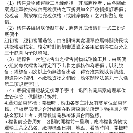
（1）標售貨物或運輸工具編組後，其屬應稅者，由各關緝
案處理單位按核估完稅價格之五折另加全部稅捐擬訂底價；
免稅者，則按核估完稅價格（或離岸價格）之四折擬訂底
價。
（2）標售各編組底價擬訂後，應造具底價清冊一式二份送
底價小
組初審，經初審通過後，由各關緝案處理單位層轉關務長或
其授權者核定。核定時對於初審通過之各組底價得在百分之
三十範圍內予以增減。
（3）經標售一次無法售出之標售貨物或運輸工具，由底價
小組於每次標售時評定可予出售之價格作為底價，以利脫
售；經標售四次以上仍無法售出者，得簽准銷毀以資清結。
但逾期不報關、不繳稅貨物之銷毀，應依關稅法第九十六條
第二項規定辦理。
（4）底價清冊經核定後即予密封，退回各關緝案處理單位
主管保管，供開標時拆封。
4.通知派員監標：開標時，應由各關主計及有關單位派員監
標。但核定底價之合計總額在政府採購法所定財物採購之查
核金額以上者，另應報請關務署派員會同監標。
5.標售前公告周知：各關於開標前一星期，應將標售貨物或
運輸工具之品名、繳押標金日期、地點、看貨時間、開標時