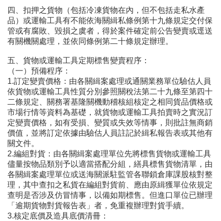
四、扣押之貨物（包括冷凍貨物在內，但不包括走私水產
品）或運輸工具有不能依海關緝私條例第十九條規定交付保
管或有腐敗、毀損之虞者，得於案件確定前公告變賣或逕送
有關機關處理，並依同條例第二十條規定辦理。
五、貨物或運輸工具定期標售變賣程序：
（一）預備程序：
1.訂定變賣價格：由各關緝案處理或通關業務單位驗估人員
依貨物或運輸工具性質分別參照關稅法第二十九條至第四十
二條規定、關務署基隆關機動稽核組核定之相同貨品價格或
市場行情等資料為基礎，就貨物或運輸工具拍賣時之實況訂
定變賣價格，如有受損、變質或失效等情事，則批註無商銷
價值，並將訂定依據由驗估人員註記於緝私報告表或其他有
關文件。
2.編組對貨：由各關緝案處理單位先將標售貨物或運輸工具
儘量按物品類別予以適當搭配分組，繕具標售貨物清單，由
各關緝案處理單位或送海關派駐監管各聯鎖倉庫課股核對整
理，其中查扣之私貨在編組對貨前、應由原緝獲單位依規定
查明是否涉及仿冒情事，以備如期標售。但進口單位已辦理
「逾期貨物對貨報告表」者，免重複辦理對貨手續。
3.核定底價及造具底價清冊：