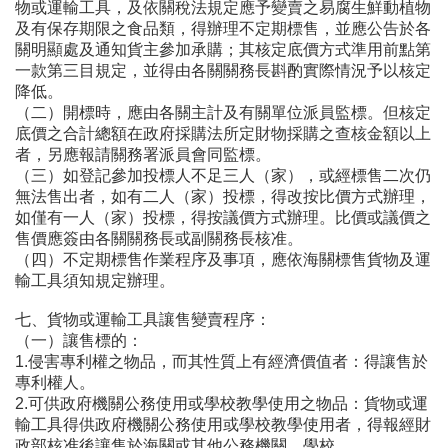
物或運輸工具，及依關稅法規定應予變賣之易腐生鮮動植物
及有保存期限之食品類，得辦理不定期標售，並應公告於各
關明顯處及通知貨主參加承購；其核定底價方式準用前點第
一款第三目規定，並得由各關關務長斟酌實際情況予以核定
降低。
（二）開標時，應由各關主計及有關單位派員監標。但核定
底價之合計總額在政府採購法所定財物採購之查核金額以上
者，另應報請關務署派員會同監標。
（三）如登記參加投標人不足三人（家），或經標售二次仍
無法售出者，如有二人（家）投標，得改按比價方式辦理，
如僅有一人（家）投標，得按議價方式辦理。比價或議價之
售價應簽由各關關務長或副關務長核准。
（四）不定期標售作業程序及事項，應依海關標售貨物及運
輸工具須知規定辦理。
七、貨物或運輸工具讓售變賣程序：
（一）讓售標的：
1.侵害專利權之物品，而其性質上有經濟價值者：得讓售於
專利權人。
2.可供政府機關公務使用或學校教學使用之物品：貨物或運
輸工具得供政府機關公務使用或學校教學使用者，得報經財
政部核准後讓售於海關或其他公務機關、學校。