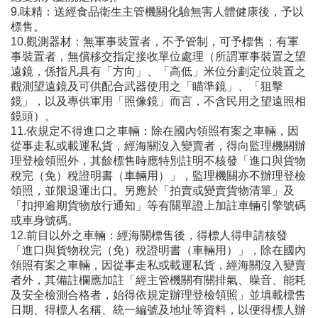
9.味精：送經食品衛生主管機關化驗無害人體健康後，予以
標售。
10.觀測器材：無軍事裝置者，不予管制，可予標售；有軍
事裝置者，無償移交指定接收單位處理（所謂軍事裝置之望
遠鏡，係指凡具有「方向」、「高低」米位分劃定位裝置之
觀測望遠鏡及可供配合武器使用之「瞄準鏡」、「狙擊
鏡」，以及專供軍用「照像鏡」而言，不含民用之望遠照相
鏡頭）。
11.依規定不得進口之車輛：除在國內領照有案之車輛，因
從事走私或載運私貨，經海關沒入變賣者，得向監理機關辦
理登檢領照外，其餘標售時應特別註明不核發「進口與貨物
稅完（免）稅證明書（車輛用）」，監理機關亦不辦理登檢
領照，並限退運出口。另應於「拍賣或變賣貨物清單」及
「扣押逾期貨物放行通知」等有關單證上加註車輛引擎號碼
或車身號碼。
12.前目以外之車輛：經海關標售後，得標人得申請核發
「進口與貨物稅完（免）稅證明書（車輛用）」，除在國內
領照有案之車輛，因從事走私或載運私貨，經海關沒入變賣
者外，其備註欄應加註「經主管機關有關排氣、噪音、能耗
及安全檢測合格者，始得依規定辦理登檢領照」並填載標售
日期、得標人名稱、統一編號及地址等資料，以便得標人辦