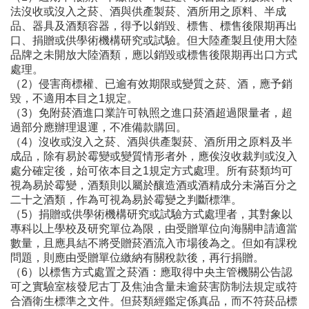
法沒收或沒入之菸、酒與供產製菸、酒所用之原料、半成
品、器具及酒類容器，得予以銷毀、標售、標售後限期再出
口、捐贈或供學術機構研究或試驗。但大陸產製且使用大陸
品牌之未開放大陸酒類，應以銷毀或標售後限期再出口方式
處理。
（2）侵害商標權、已逾有效期限或變質之菸、酒，應予銷
毀，不適用本目之1規定。
（3）免附菸酒進口業許可執照之進口菸酒超過限量者，超
過部分應辦理退運，不准備款購回。
（4）沒收或沒入之菸、酒與供產製菸、酒所用之原料及半
成品，除有易於霉變或變質情形者外，應俟沒收裁判或沒入
處分確定後，始可依本目之1規定方式處理。所有菸類均可
視為易於霉變，酒類則以屬於釀造酒或酒精成分未滿百分之
二十之酒類，作為可視為易於霉變之判斷標準。
（5）捐贈或供學術機構研究或試驗方式處理者，其對象以
專科以上學校及研究單位為限，由受贈單位向海關申請適當
數量，且應具結不將受贈菸酒流入市場後為之。但如有課稅
問題，則應由受贈單位繳納有關稅款後，再行捐贈。
（6）以標售方式處置之菸酒：應取得中央主管機關公告認
可之實驗室核發尼古丁及焦油含量未逾菸害防制法規定或符
合酒衛生標準之文件。但菸類經鑑定係真品，而不符菸品標