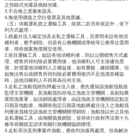
之預錄式光碟及燒錄光碟。
3.不合格之度量衡器具。
4.無使用價值之空白發票及其他票據。
（五）供載運私貨之運輸工具，除第二款另有規定外，依下
列方式處理：
1.經處分沒入確定涉及走私之運輸工具，且查明未設有他項
權利者，應予銷毀。但若有公務機關或學校等公務單位需用
者，得依個案無償撥交使用。
2.前目運輸工具，如設有他項權利者，則以公開標售方式處
理。標售所得扣除必要費用後，他項權利人可主張優先受
償，於償還他項權利人之權益後，如有賸餘，繳歸國庫。但
如無法售出或標售所得扣除必要費用後仍不足抵償其權益
時，該他項權利人不得再為任何主張。
3.走私之漁船筏經扣押處分沒入後，應先通知該漁船筏航政
監理主管機關，及漁船筏扣存地之漁政主管機關，並副知農
業部漁業署，如須銷毀處理者，由該漁政主管機關指定點交
日期及地點後，海關依指定日期及地點將處分沒入之漁船筏
列冊派員移交該漁政主管機關辦理銷毀；漁船筏以外之其他
走私運輸工具，由海關負責銷毀，並得依行政程序法第十九
條等有關規定請求有關行政機關協助辦理。
4.走私等涉及刑事案件漁船，應俟判決後再處理。但為解決