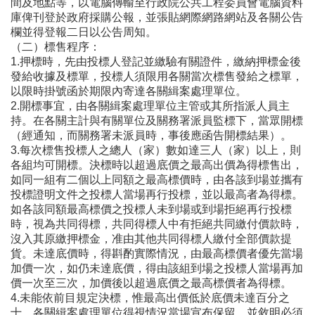
間及地點等，以電腦傳輸至行政院公共工程委員會電腦資料
庫俾刊登於政府採購公報，並張貼網際網路網站及各關公告
欄並得登報二日以公告周知。
（二）標售程序：
1.押標時，先由投標人登記並繳驗有關證件，繳納押標金後
發給收據及標單，投標人須限用各關當次標售發給之標單，
以限時掛號函於期限內寄達各關緝案處理單位。
2.開標事宜，由各關緝案處理單位主管或其所指派人員主
持。在各關主計與有關單位及關務署派員監標下，當眾開標
（經通知，而關務署未派員時，事後應函告開標結果）。
3.每次標售投標人之總人（家）數如達三人（家）以上，則
各組均可開標。決標時以超過底價之最高出價為得標售出，
如同一組有二個以上同額之最高標價時，由各該到場並攜有
投標證明文件之投標人當場再行投標，並以最高者為得標。
如各該同額最高標價之投標人未到場或到場拒絕再行投標
時，視為共同得標，共同得標人中有拒絕共同繳付價款時，
沒入其原繳押標金，准由其他共同得標人繳付全部價款提
貨。未達底價時，得斟酌實際情況，由最高標價者優先當場
加價一次，如仍未達底價，得由該組到場之投標人當場再加
價一次至三次，加價後以超過底價之最高標價者為得標。
4.未能依前目規定決標，惟最高出價低於底價未達百分之
十，各關緝案處理單位得視情況當場宣布保留，並敘明必須