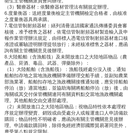
衛生主管機關派員會同辦理。
（3）醫療器材：依醫療器材管理法有關規定辦理。
6.度量衡器：送經度量衡檢定主管機關檢定合格者，由核准
之度量衡器具商承購。
7.電信管制射頻器材：繕列清冊送請國家通訊傳播委員會審
核後，准予標售之器材，依電信管制射頻器材製造輸入及申
報作業管理辦法規定，由得標人憑電信管制射頻器材進口核
准證或審驗證明辦理提領放行；未經核准標售之器材，應函
詢有關主管機關意見後辦理。
8.大陸船舶（含漁船筏）及未開放進口之大陸地區物品（農
產品、菸酒、毒品、武器、彈藥除外）：
（1）大陸船舶（含漁船筏）：漁船筏經處分沒入後，通知
船舶扣存地之當地漁政機關準備辦理交船手續，並副知農業
部漁業署。船舶扣存地之漁政機關接獲通知後，應安排船舶
停泊（放）適當地點，並協助海關將船舶停泊（放）後，由
海關或其交付保管機關連同有關資料點交當地漁政機關處
理。其他船舶交由交通部處理。
（2）未開放進口之大陸地區物品：視物品特性依本處理程
序規定辦理變賣、銷毀或由受處分人或報運進口人申請備款
購回；物品特性不明確者，應函詢有關主管機關意見後辦
理。申請備款購回時，除得免經經濟部國際貿易署同意外，
應受第八點規定限制。