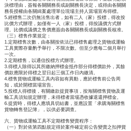
決標理由，簽報各關關務長或副關務長決定，或得由各關關
務長授權由各關緝案處理單位現場主持人當場宣布得標。
5.經標售二次仍無法售出者，如有二人（家）投標，得改按
比價方式辦理，如僅有一人（家）投標，得按議價方式辦
理。比價或議價之售價應簽由各關關務長或副關務長核准。
（三）標售作業規定：
1.定期標售次數，由各關按依法已得標售處理之貨物或運輸
工具實際存量酌予舉行，不限次數。但至少應每二個月舉行
一次。
2.定期標售，以通信投標方式辦理。
3.得標人除得以其所繳納押標金抵作部分得標價款外，其餘
價款應限於得標之翌日起三個工作日內繳清。
4.標售貨物或運輸工具內容如有異動，應於標售前公告周
知，或於開標當場宣告。
5.投標人得標後，有關繳款提貨事項，按海關標售貨物及運
輸工具須知規定辦理，未得標者當場憑收據退還押標金。
6.提貨時，得標人應填具切結書，並應設置「承購海關標售
貨物轉售登記簿」，以供必要調查。
六、貨物或運輸工具不定期標售變賣程序：
（一）對於依第四點規定得於案件確定前公告變賣之扣押貨