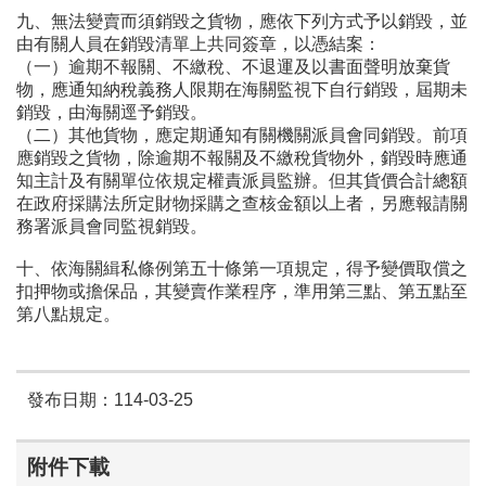
九、無法變賣而須銷毀之貨物，應依下列方式予以銷毀，並
由有關人員在銷毀清單上共同簽章，以憑結案：
（一）逾期不報關、不繳稅、不退運及以書面聲明放棄貨
物，應通知納稅義務人限期在海關監視下自行銷毀，屆期未
銷毀，由海關逕予銷毀。
（二）其他貨物，應定期通知有關機關派員會同銷毀。前項
應銷毀之貨物，除逾期不報關及不繳稅貨物外，銷毀時應通
知主計及有關單位依規定權責派員監辦。但其貨價合計總額
在政府採購法所定財物採購之查核金額以上者，另應報請關
務署派員會同監視銷毀。
十、依海關緝私條例第五十條第一項規定，得予變價取償之
扣押物或擔保品，其變賣作業程序，準用第三點、第五點至
第八點規定。
發布日期：114-03-25
附件下載