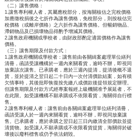
（二）讓售價格：
1.讓售專利權人者，其屬應稅部分，按海關核估之完稅價格
加應徵稅捐後之七折作為讓售價格，免稅部分，則按核估完
稅價格（或離岸價格）之六折作為讓售價格。但暢銷物品、
滯銷物品及已損壞物品得酌予增減其價格。
2.讓售政府機關或學校者，由財政部酌定適當價格作為讓售
價格。
（三）讓售期限及付款方式：
1.讓售政府機關或學校者：讓售前由各關緝案處理單位繕列
清冊，函請受讓機構於一週內來關看貨，逾時不辦，即視同
放棄該次讓售。已承購者，應於三週內提清，提清後概不退
貨，並於提清之翌日起二十日內一次付清價款結案，如有積
欠情事時，其後批即恢復按先繳八成價款後提領規定辦理。
但讓售期限及付款方式經專案報經上級機關准予展延者，不
在此限。如受讓機構不願承購或不依限看貨，海關得自行標
售。
2.讓售專利權人者：讓售前由各關緝案處理單位繕列清冊，
函請受讓人於一週內來關看貨，逾時不辦，即視同放棄讓
售。已承購者，應於承購之翌日起三日內繳清全部價款並提
清貨物。如受讓人不願承購或不依限看貨提貨，海關得於破
壞後以廢料標售或仍予依法銷毀。