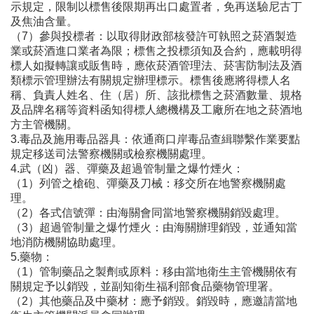
示規定，限制以標售後限期再出口處置者，免再送驗尼古丁
及焦油含量。
（7）參與投標者：以取得財政部核發許可執照之菸酒製造
業或菸酒進口業者為限；標售之投標須知及合約，應載明得
標人如擬轉讓或販售時，應依菸酒管理法、菸害防制法及酒
類標示管理辦法有關規定辦理標示。標售後應將得標人名
稱、負責人姓名、住（居）所、該批標售之菸酒數量、規格
及品牌名稱等資料函知得標人總機構及工廠所在地之菸酒地
方主管機關。
3.毒品及施用毒品器具：依通商口岸毒品查緝聯繫作業要點
規定移送司法警察機關或檢察機關處理。
4.武（凶）器、彈藥及超過管制量之爆竹煙火：
（1）列管之槍砲、彈藥及刀械：移交所在地警察機關處
理。
（2）各式信號彈：由海關會同當地警察機關銷毀處理。
（3）超過管制量之爆竹煙火：由海關辦理銷毀，並通知當
地消防機關協助處理。
5.藥物：
（1）管制藥品之製劑或原料：移由當地衛生主管機關依有
關規定予以銷毀，並副知衛生福利部食品藥物管理署。
（2）其他藥品及中藥材：應予銷毀。銷毀時，應邀請當地