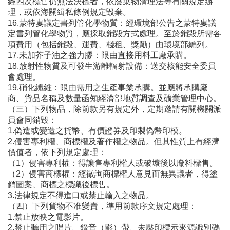
經四次標售仍無法決標者，依廢棄物清理法等有關規定辦
理，或依海關緝私條例規定毀棄。
16.蒙特婁議定書列管化學物質：經環境部公告之蒙特婁議
定書列管化學物質，應採取銷毀方式處理。至於銷毀所需各
項費用（包括銷毀、運費、棧租、獎勵）由環境部編列。
17.未加芥子油之強力膠：限由直接用料工廠承購。
18.放射性物質及可發生游離輻射設備：送交核能安全委員
會處理。
19.硝化纖維：限由需用之生產事業承購。並應將承購廠
商、貨品名稱及數量函知經濟部地質調查及礦業管理中心。
（三）下列物品，除前款另有規定外，定期邀請有關機關派
員會同銷毀：
1.偽造或變造之貨幣、有價證券及印製偽幣印模。
2.侵害專利權、商標權及著作權之物品。但其性質上有經濟
價值者，依下列規定處理：
（1）侵害專利權：得讓售專利權人或破壞後以廢料標售。
（2）侵害商標權：經徵詢商標權人意見而無異議者，得塗
銷圖案、商標之標識後標售。
3.法律規定不得進口或禁止輸入之物品。
（四）下列貨物不准變賣，準用前款序文規定處理：
1.禁止放映之電影片。
2.禁止聽用之唱片、錄音（影）帶、未壓印標示來源識別碼