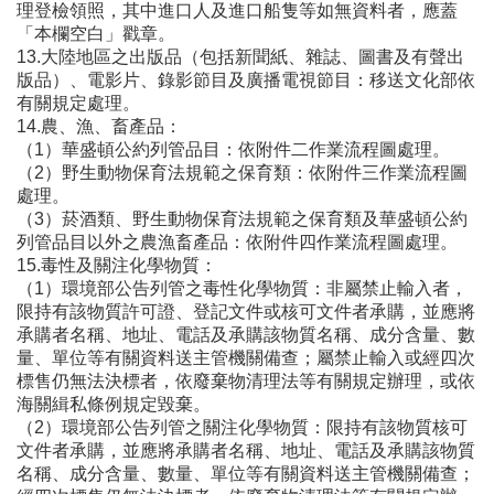
理登檢領照，其中進口人及進口船隻等如無資料者，應蓋
「本欄空白」戳章。
13.大陸地區之出版品（包括新聞紙、雜誌、圖書及有聲出
版品）、電影片、錄影節目及廣播電視節目：移送文化部依
有關規定處理。
14.農、漁、畜產品：
（1）華盛頓公約列管品目：依附件二作業流程圖處理。
（2）野生動物保育法規範之保育類：依附件三作業流程圖
處理。
（3）菸酒類、野生動物保育法規範之保育類及華盛頓公約
列管品目以外之農漁畜產品：依附件四作業流程圖處理。
15.毒性及關注化學物質：
（1）環境部公告列管之毒性化學物質：非屬禁止輸入者，
限持有該物質許可證、登記文件或核可文件者承購，並應將
承購者名稱、地址、電話及承購該物質名稱、成分含量、數
量、單位等有關資料送主管機關備查；屬禁止輸入或經四次
標售仍無法決標者，依廢棄物清理法等有關規定辦理，或依
海關緝私條例規定毀棄。
（2）環境部公告列管之關注化學物質：限持有該物質核可
文件者承購，並應將承購者名稱、地址、電話及承購該物質
名稱、成分含量、數量、單位等有關資料送主管機關備查；