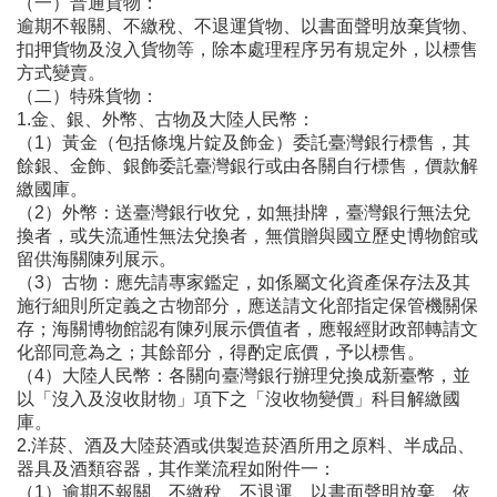
（一）普通貨物：
逾期不報關、不繳稅、不退運貨物、以書面聲明放棄貨物、
扣押貨物及沒入貨物等，除本處理程序另有規定外，以標售
方式變賣。
（二）特殊貨物：
1.金、銀、外幣、古物及大陸人民幣：
（1）黃金（包括條塊片錠及飾金）委託臺灣銀行標售，其
餘銀、金飾、銀飾委託臺灣銀行或由各關自行標售，價款解
繳國庫。
（2）外幣：送臺灣銀行收兌，如無掛牌，臺灣銀行無法兌
換者，或失流通性無法兌換者，無償贈與國立歷史博物館或
留供海關陳列展示。
（3）古物：應先請專家鑑定，如係屬文化資產保存法及其
施行細則所定義之古物部分，應送請文化部指定保管機關保
存；海關博物館認有陳列展示價值者，應報經財政部轉請文
化部同意為之；其餘部分，得酌定底價，予以標售。
（4）大陸人民幣：各關向臺灣銀行辦理兌換成新臺幣，並
以「沒入及沒收財物」項下之「沒收物變價」科目解繳國
庫。
2.洋菸、酒及大陸菸酒或供製造菸酒所用之原料、半成品、
器具及酒類容器，其作業流程如附件一：
（1）逾期不報關、不繳稅、不退運、以書面聲明放棄、依