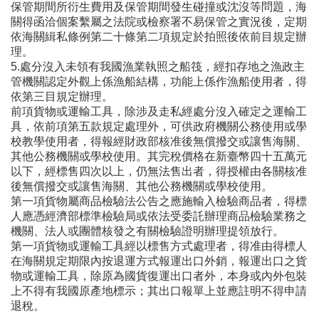
保管期間所衍生費用及保管期間發生碰撞或沈沒等問題，海
關得函洽個案繫屬之法院或檢察署不易保管之實況後，定期
依海關緝私條例第二十條第二項規定於拍照後依前目規定辦
理。
5.處分沒入未領有我國漁業執照之船筏，經扣存地之漁政主
管機關認定外觀上係漁船結構，功能上係作漁船使用者，得
依第三目規定辦理。
前項貨物或運輸工具，除涉及走私經處分沒入確定之運輸工
具，依前項第五款規定處理外，可供政府機關公務使用或學
校教學使用者，得報經財政部核准後無償撥交或讓售海關、
其他公務機關或學校使用。其完稅價格在新臺幣四十五萬元
以下，經標售四次以上，仍無法售出者，得授權由各關核准
後無償撥交或讓售海關、其他公務機關或學校使用。
第一項貨物屬商品檢驗法公告之應施輸入檢驗商品者，得標
人應憑經濟部標準檢驗局或依法受委託辦理商品檢驗業務之
機關、法人或團體核發之有關檢驗證明辦理提領放行。
第一項貨物或運輸工具經以標售方式處理者，得准由得標人
在海關規定期限內按退運方式報運出口外銷，報運出口之貨
物或運輸工具，除原為國貨復運出口者外，本身或內外包裝
上不得有我國原產地標示；其出口報單上並應註明不得申請
退稅。