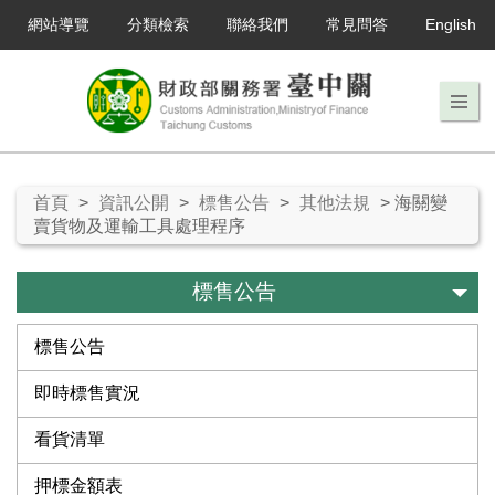
網站導覽
分類檢索
聯絡我們
常見問答
English
首頁
>
資訊公開
>
標售公告
>
其他法規
> 海關變
賣貨物及運輸工具處理程序
標售公告
標售公告
即時標售實況
看貨清單
押標金額表