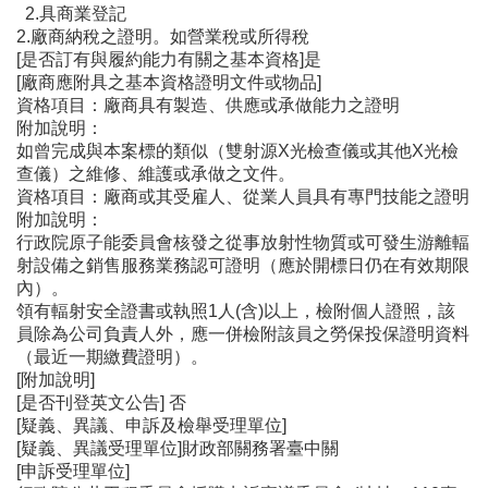
2.具商業登記
2.廠商納稅之證明。如營業稅或所得稅
[是否訂有與履約能力有關之基本資格]是
[廠商應附具之基本資格證明文件或物品]
資格項目：廠商具有製造、供應或承做能力之證明
附加說明：
如曾完成與本案標的類似（雙射源X光檢查儀或其他X光檢
查儀）之維修、維護或承做之文件。
資格項目：廠商或其受雇人、從業人員具有專門技能之證明
附加說明：
行政院原子能委員會核發之從事放射性物質或可發生游離輻
射設備之銷售服務業務認可證明（應於開標日仍在有效期限
內）。
領有輻射安全證書或執照1人(含)以上，檢附個人證照，該
員除為公司負責人外，應一併檢附該員之勞保投保證明資料
（最近一期繳費證明）。
[附加說明]
[是否刊登英文公告] 否
[疑義、異議、申訴及檢舉受理單位]
[疑義、異議受理單位]財政部關務署臺中關
[申訴受理單位]