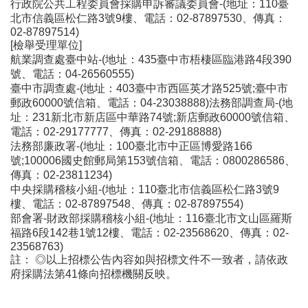
行政院公共工程委員會採購申訴審議委員會-(地址：110臺
北市信義區松仁路3號9樓、電話：02-87897530、傳真：
02-87897514)
[檢舉受理單位]
航業調查處臺中站-(地址：435臺中市梧棲區臨港路4段390
號、電話：04-26560555)
臺中市調查處-(地址：403臺中市西區英才路525號;臺中市
郵政60000號信箱、電話：04-23038888)法務部調查局-(地
址：231新北市新店區中華路74號;新店郵政60000號信箱、
電話：02-29177777、傳真：02-29188888)
法務部廉政署-(地址：100臺北市中正區博愛路166
號;100006國史館郵局第153號信箱、電話：0800286586、
傳真：02-23811234)
中央採購稽核小組-(地址：110臺北市信義區松仁路3號9
樓、電話：02-87897548、傳真：02-87897554)
部會署-財政部採購稽核小組-(地址：116臺北市文山區羅斯
福路6段142巷1號12樓、電話：02-23568620、傳真：02-
23568763)
註： ◎以上招標公告內容如與招標文件不一致者，請依政
府採購法第41條向招標機關反映。