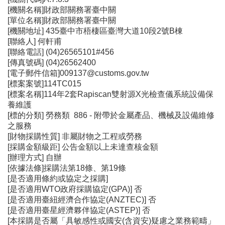
[機關名稱]財政部關務署臺中關
[單位名稱]財政部關務署臺中關
[機關地址] 435臺中市梧棲區臺灣大道10段2號B棟
[聯絡人] 何軒甫
[聯絡電話] (04)26565101#456
[傳真號碼] (04)26562400
[電子郵件信箱]009137@customs.gov.tw
[標案案號]114TC015
[標案名稱]114年2套Rapiscan雙射源X光檢查儀系統設備保
養維護
[標的分類] 勞務類 886 - 附帶於金屬產品、機械及設備維修
之服務
[財物採購性質] 非屬財物之工程或勞務
[採購金額級距] 公告金額以上未達查核金額
[辦理方式] 自辦
[依據法條]採購法第18條、第19條
[是否適用條約或協定之採購]
[是否適用WTO政府採購協定(GPA)] 否
[是否適用臺紐經濟合作協定(ANZTEC)] 否
[是否適用臺星經濟夥伴協定(ASTEP)] 否
[本採購是否屬「具敏感性或國安(含資安)疑慮之業務範疇」