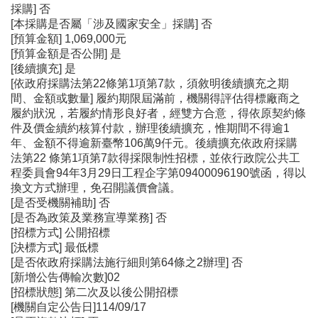
採購] 否
[本採購是否屬「涉及國家安全」採購] 否
[預算金額] 1,069,000元
[預算金額是否公開] 是
[後續擴充] 是
[依政府採購法第22條第1項第7款，須敘明後續擴充之期
間、金額或數量] 履約期限屆滿前，機關得評估得標廠商之
履約狀況，若履約情形良好者，經雙方合意，得依原契約條
件及價金續約核算付款，辦理後續擴充，惟期間不得逾1
年、金額不得逾新臺幣106萬9仟元。後續擴充依政府採購
法第22 條第1項第7款得採限制性招標，並依行政院公共工
程委員會94年3月29日工程企字第09400096190號函，得以
換文方式辦理，免召開議價會議。
[是否受機關補助] 否
[是否為政策及業務宣導業務] 否
[招標方式] 公開招標
[決標方式] 最低標
[是否依政府採購法施行細則第64條之2辦理] 否
[新增公告傳輸次數]02
[招標狀態] 第二次及以後公開招標
[機關自定公告日]114/09/17