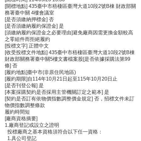
[開標地點] 435臺中市梧棲區臺灣大道10段2號B棟 財政部關
務署臺中關 4樓會議室
[是否須繳納押標金] 否
[是否須繳納履約保證金] 是
[須繳納履約保證金之必要理由]避免廠商因需更換金額較高
之零組件而拒絕履約
[投標文字] 正體中文
[收受投標文件地點] 435臺中市梧棲區臺灣大道10段2號B棟
財政部關務署臺中關5樓文書檔案股[是否依據採購法第99
條] 否
[履約地點]臺中市(非原住民地區)
[履約期限]自114年10月21日起至115年10月20日止
[是否刊登公報] 是
[本案採購契約是否採用主管機關訂定之範本] 是
[契約是否訂有依物價指數調整價金規定] 否，招標文件未訂
物價指數調整條款
履約時間短
[廠商資格摘要]
1.廠商登記或設立之證明
投標廠商之基本資格須符合以下任一資格：
1.具公司登記