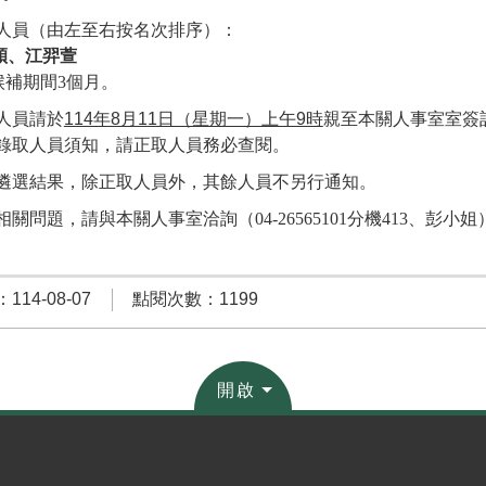
人員（由左至右按名次排序）：
穎、江羿萱
候補期間3個月。
人員請於
114年8月11日（星期一）上午9時
親至本關人事室室簽
錄取人員須知，請正取人員務必查閱。
遴選結果，除正取人員外，其餘人員不另行通知。
關問題，請與本關人事室洽詢（04-26565101分機413、彭小姐
14-08-07
點閱次數：1199
開啟