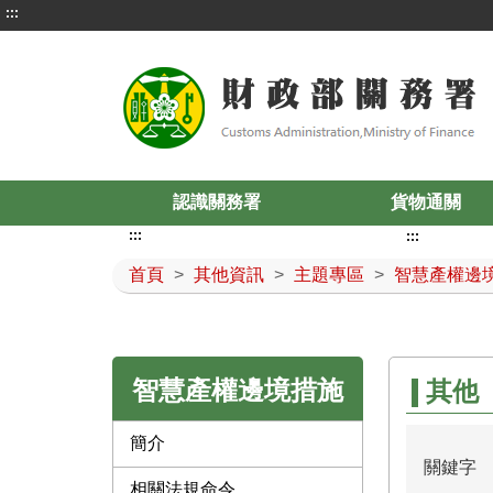
:::
認識關務署
貨物通關
:::
:::
首頁
>
其他資訊
>
主題專區
>
智慧產權邊
智慧產權邊境措施
其他
簡介
關鍵字
相關法規命令