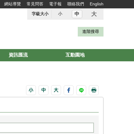
網站導覽
常見問答
電子報
聯絡我們
English
大
中
字級大小
小
資訊匯流
互動園地