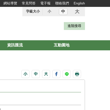
網站導覽
常見問答
電子報
聯絡我們
English
大
中
字級大小
小
資訊匯流
互動園地