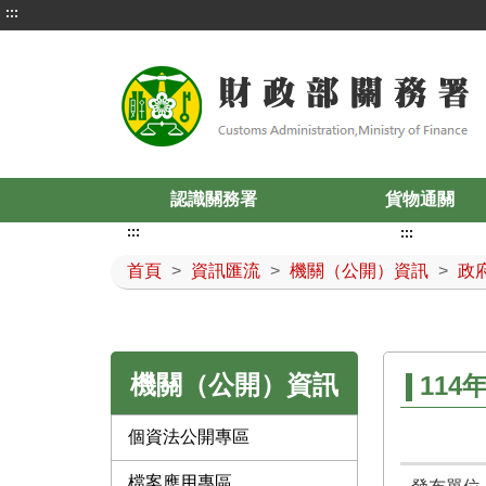
:::
認識關務署
貨物通關
:::
:::
首頁
>
資訊匯流
>
機關（公開）資訊
>
政
機關（公開）資訊
114
個資法公開專區
檔案應用專區