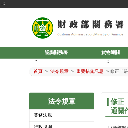
:::
認識關務署
貨物通關
:::
:::
首頁
>
法令規章
>
重要措施訊息
> 修正「
法令規章
修正
通關
關務法規
行政規則
財政部關