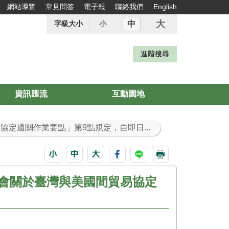
網站導覽
常見問答
電子報
聯絡我們
English
大
中
字級大小
小
資訊匯流
互動園地
定通關作業要點」第9點規定，自即日...
會關於臺灣與美國間貿易協定