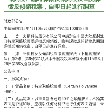
徵反傾銷稅案，自即日起進行調查
財政部公告
中華民國115年4月10日台財關字第1151009182號
主 旨：力麟科技股份有限公司申請對自中國大陸產製進
口特定聚醯胺薄膜課徵反傾銷稅、臨時課徵反傾銷稅及回溯
課徵反傾銷稅案，自即日起進行調查。
依 據：平衡稅及反傾銷稅課徵實施辦法（下稱實施辦
法）第2條、第9條第1項及本部關稅稅率審議小組115年3月
26日第68次會議決議。
公告事項：
一、涉案貨物：
（一）貨品名稱：特定聚醯胺薄膜（Certain Polyamide
Film）。
（二）貨品範圍：以重量計含超過50％之聚醯胺-6，不論其
表面是否經印刷、塗覆以任何材料或進行任何表面處理，未