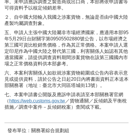
率。未申請應訴調查之製造商或出口商，本部將依申請書等
可得資料予以核定傾銷差率。
２、自中國大陸輸入我國之涉案貨物，無論是否由中國大陸
產製均屬調查對象。
五、申請人主張中國大陸屬非市場經濟國家，應適用本部95
年5月29日台財關字第09505502880號公告，以市場經濟之
第三國可資比較銷售價格，作為其正常價格。本案申請人選
定印尼作為中國大陸之替代第三國，利害關係人如認有其他
適當國家，請提供調查資料期間涉案貨物在該第三國國內市
場之正常價格資料供本部參考。
六、本案利害關係人如欲就涉案貨物範圍或公告內容表示意
見或提供資料，請於公告之日起20日內將書面資料正本送本
部關務署（地址：臺北市大同區塔城街13號）。
七、本案申請書公開版及應訴申請表請至本部關務署官網
（
https://web.customs.gov.tw
／貨物通關／反傾銷及平衡稅
措施／調查中案件－反傾銷稅案）查閱或下載。
發布單位：關務署綜合規劃組