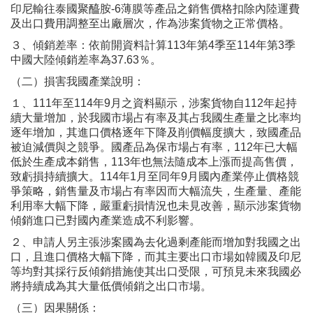
印尼輸往泰國聚醯胺-6薄膜等產品之銷售價格扣除內陸運費
及出口費用調整至出廠層次，作為涉案貨物之正常價格。
３、傾銷差率：依前開資料計算113年第4季至114年第3季
中國大陸傾銷差率為37.63％。
（二）損害我國產業說明：
１、111年至114年9月之資料顯示，涉案貨物自112年起持
續大量增加，於我國市場占有率及其占我國生產量之比率均
逐年增加，其進口價格逐年下降及削價幅度擴大，致國產品
被迫減價與之競爭。國產品為保市場占有率，112年已大幅
低於生產成本銷售，113年也無法隨成本上漲而提高售價，
致虧損持續擴大。114年1月至同年9月國內產業停止價格競
爭策略，銷售量及市場占有率因而大幅流失，生產量、產能
利用率大幅下降，嚴重虧損情況也未見改善，顯示涉案貨物
傾銷進口已對國內產業造成不利影響。
２、申請人另主張涉案國為去化過剩產能而增加對我國之出
口，且進口價格大幅下降，而其主要出口市場如韓國及印尼
等均對其採行反傾銷措施使其出口受限，可預見未來我國必
將持續成為其大量低價傾銷之出口市場。
（三）因果關係：