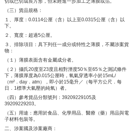
切或已切成長方形，但未經進一步加工之薄膜或箔。
（三）貨品規格：
１、厚度：0.0114公厘（含）以上至0.0315公厘（含）以
下。
２、寬度：超過5公厘。
３、排除項目：具下列任一成分或特性之薄膜，不屬涉案貨
物：
（１）薄膜表面含有金屬成分者。
（２）攝氏20度至23度且相對溼度50％至65％之測試條件
下，薄膜厚度為0.015公厘時，氧氣穿透率小於15mL/
（m²．day．atm），即小於15毫升／（每平方公尺．每
日．1標準大氣壓的純氧）者。
（四）參考貨品分類號列：39209229105及
39209229203。
（五）用途：應用於食品、化學用品、醫療（藥）用品與電
子材料包裝等。
二、涉案國及涉案廠商：