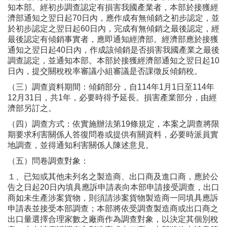
知本部。經初步調查認定有損害我國產業者，本部於接獲經
濟部通知之翌日起70日內，應作成有無傾銷之初步認定，並
於初步認定之翌日起60日內，完成有無傾銷之最後認定，經
最後認定有傾銷事實者，應即通知經濟部。經濟部應於接獲
通知之翌日起40日內，作成該傾銷是否損害我國產業之最後
調查認定，並通知本部。本部於接獲經濟部通知之翌日起10
日內，提交關稅稅率審議小組審議是否課徵反傾銷稅。
（三）調查資料期間：傾銷部分，自114年1月1日至114年
12月31日，共1年，必要時得予延長。損害產業部分，由經
濟部另訂之。
（四）調查方式：依實施辦法第19條規定，本案之調查將限
期要求利害關係人答復問卷或提供有關資料，必要時派員實
地調查，並得通知利害關係人陳述意見。
（五）問卷調查對象：
１、已知或其他未列名之製造商、出口商及進口商，應於公
告之日起20日內填具應訴申請表向本部申請接受調查，出口
商如未生產涉案貨物，則須請涉案貨物製造商一同填具應訴
申請表並接受本部調查；本部將依受調查製造商或出口商之
出口量選擇合理家數之廠商作為調查對象，以決定其個別稅