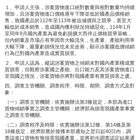
１、申請人主張，涉案貨物進口絕對數量與相對數量均持續
增加，且涉案貨物進口價格逐年下降並低於國產品價格銷
售，致國產品於112年至113年被迫減價與之競爭，甚至大
幅低於成本銷售，造成國內獲利狀況持續惡化，114年1月
至同年9月國內產業為避免虧損擴大而停止價格競爭策略，
但內銷量及市場占有率因而大幅流失，生產量、產能利用率
大幅下降，嚴重虧損情況也未見改善，顯示涉案國低價傾銷
行為已對國內產業造成實質損害。
２、申請人認為，縱認涉案貨物之傾銷未對國內產業構成實
質損害，但觀察涉案國之產能、出口能力及其涉案貨物進口
至我國之情況，涉案貨物亦將對我國產業有實質損害之虞。
四、調查主管機關、調查程序、時限、期間、調查方式及對
象：
（一）調查主管機關：依實施辦法第3條規定，本部為進口
貨物傾銷事實之調查主管機關；經濟部為損害我國產業事實
之調查主管機關。
（二）調查程序及時限：依實施辦法第12條、第14條及第
16條規定，經濟部應於接獲本部通知之翌日起40日內，調
查該進口貨物有無損害我國產業，並將初步調查認定結果通