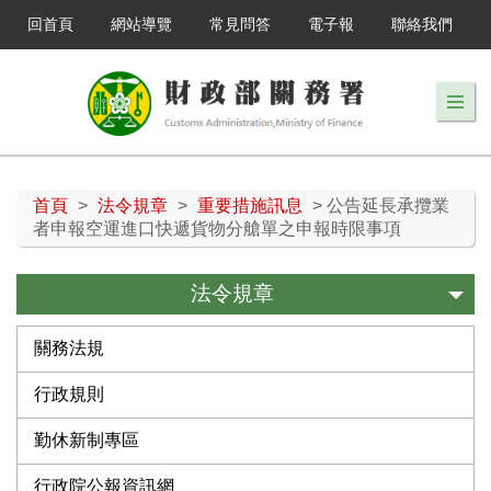
回首頁
網站導覽
常見問答
電子報
聯絡我們
首頁
>
法令規章
>
重要措施訊息
> 公告延長承攬業
者申報空運進口快遞貨物分艙單之申報時限事項
法令規章
關務法規
行政規則
勤休新制專區
行政院公報資訊網