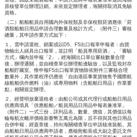
原核發單位辦理註銷。未依規定辦理者，海關得取消其免驗
資格。
（二）船舶船員自用國內外保稅類及非保稅類菸酒應依「菸
酒類船舶日用品申請合理數量及核計方式」（附件三）審核
總量，其申請作業方式如下：
１、需申請退稅、銷案或以D5、F5出口報單申報者：由貨
物輸出人繕具出口報單，並註明「船員專用菸酒」，「審驗
方式」欄內並申報「2」，經海關出口單位審核數量合理
後，辦理通關，並由稽查單位辦理船邊驗放，以及監視封存
船舶貯藏室。惟申報F5出口報單貨物除依附件三審核合理
數量外，其作業程序仍應依「自由港區事業貨物售予國際航
線船舶供作燃料（油）或專用物料（含船舶日用品）作業要
點」相關規定辦理。
２、經聲明放棄退稅者：由船公司或其代理行或船舶日用品
供應商填具「供應船舶／船員用品日用品申報表兼准單」
（附件二）一式三份，詳列品名、數量、價值，其價值以每
輪每航次離岸價格新臺幣五萬元為限，且不得與其他日用品
合併申報，經蓋章後，持向海關稽查單位申請核准裝船。其
由船舶日用品供應商申請者，應檢附船長或大副之委託文件