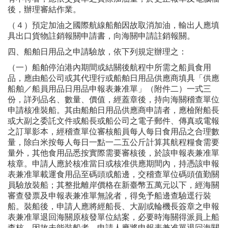
後，辦理審結作業。
（４）預定加油之國際航線船舶因故取消加油，輸出人應填
具出口貨物註銷報關申請書，向海關申請註銷報關。
四、船舶日用品之申請驗放，依下列規定辦理之：
（一）船舶停泊港內期間或結關後航程中所需之船員食用
品，應由船公司或其代理行或船舶日用品供應商填具「供應
船舶／船員用品日用品申報表兼准單」（附件二）一式三
份，詳列品名、數量、價值，經蓋章後，持向海關稽查單位
申請核准裝船。其由船舶日用品供應商申請者，應檢附船長
或大副之委託文件或船長或船公司之電子郵件、傳真或電報
之訂單影本，經稽查單位審核船員每人每日食用品之合理數
量，除白米按每人每日一點一二五公斤計算其航程糧食需要
量外，其他食用品悉按實際需要審核後，於該申報表兼准單
核章。申請人應於核准當日或核准供應期間內，持憑該申報
表兼准單載運食用品至碼頭或船邊，交稽查單位碼頭值勤關
員驗放裝船；其整批離岸價格在新臺幣五萬元以下，經海關
審查發票及申報表兼准單無訛者，得免予船邊查驗逕行裝
船。裝船後，申請人應將經船長、大副或輪機長簽章之申報
表兼准單退回海關原核發單位結案，必要時海關得派員上船
查核。因故未能裝船者，申請人應將申報表兼准單退回海關