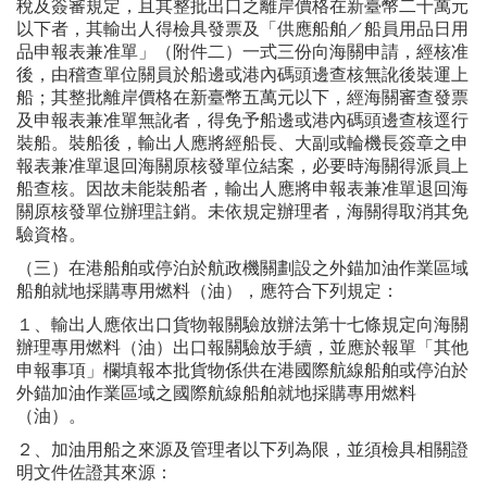
稅及簽審規定，且其整批出口之離岸價格在新臺幣二十萬元
以下者，其輸出人得檢具發票及「供應船舶／船員用品日用
品申報表兼准單」（附件二）一式三份向海關申請，經核准
後，由稽查單位關員於船邊或港內碼頭邊查核無訛後裝運上
船；其整批離岸價格在新臺幣五萬元以下，經海關審查發票
及申報表兼准單無訛者，得免予船邊或港內碼頭邊查核逕行
裝船。裝船後，輸出人應將經船長、大副或輪機長簽章之申
報表兼准單退回海關原核發單位結案，必要時海關得派員上
船查核。因故未能裝船者，輸出人應將申報表兼准單退回海
關原核發單位辦理註銷。未依規定辦理者，海關得取消其免
驗資格。
（三）在港船舶或停泊於航政機關劃設之外錨加油作業區域
船舶就地採購專用燃料（油），應符合下列規定：
１、輸出人應依出口貨物報關驗放辦法第十七條規定向海關
辦理專用燃料（油）出口報關驗放手續，並應於報單「其他
申報事項」欄填報本批貨物係供在港國際航線船舶或停泊於
外錨加油作業區域之國際航線船舶就地採購專用燃料
（油）。
２、加油用船之來源及管理者以下列為限，並須檢具相關證
明文件佐證其來源：