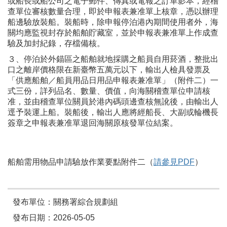
或船長或船公司之電子郵件、傳真或電報之訂單影本，經稽
查單位審核數量合理，即於申報表兼准單上核章，憑以辦理
船邊驗放裝船。裝船時，除申報停泊港內期間使用者外，海
關均應監視封存於船舶貯藏室，並於申報表兼准單上作成查
驗及加封紀錄，存檔備核。
３、停泊於外錨區之船舶就地採購之船員自用菸酒，整批出
口之離岸價格限在新臺幣五萬元以下，輸出人檢具發票及
「供應船舶／船員用品日用品申報表兼准單」（附件二）一
式三份，詳列品名、數量、價值，向海關稽查單位申請核
准，並由稽查單位關員於港內碼頭邊查核無訛後，由輸出人
逕予裝運上船。裝船後，輸出人應將經船長、大副或輪機長
簽章之申報表兼准單退回海關原核發單位結案。
船舶需用物品申請驗放作業要點附件二（
請參見PDF
）
發布單位：關務署綜合規劃組
發布日期：2026-05-05