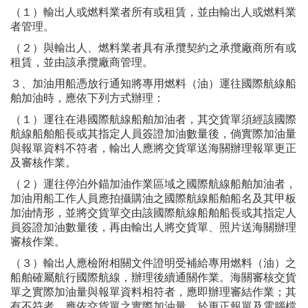
（１）輸出人或燃料業者所有或租賃，並由輸出人或燃料業
者管理。
（２）與輸出人、燃料業者具有承攬契約之承攬廠商所有或
租賃，並由該承攬廠商管理。
３、加油用船憑放行通知將專用燃料（油）運往國際航線船
舶加油時，應依下列方式辦理：
（１）運往在港國際航線船舶加油者，其交貨單須經該國際
航線船舶船長或其指定人員簽證加油數量後，倘實際加油量
與報單資料不符者，輸出人應將交貨單送海關辦理報單更正
及審核作業。
（２）運往停泊外錨加油作業區域之國際航線船舶加油者，
加油用船工作人員應拍攝購油之國際航線船舶船名及其甲板
加油情形，並將交貨單交由該國際航線船舶船長或其指定人
員簽證加油數量後，再由輸出人將交貨單、照片送海關辦理
審核作業。
（３）輸出人應檢附相關文件證明受補給專用燃料（油）之
船舶確屬航行國際航線，辦理後續通關作業。海關審核交貨
單之實際加油量與報單資料相符者，應即辦理審結作業；其
有不符者，應依交貨單之實際加油量，於更正報單及電腦檔