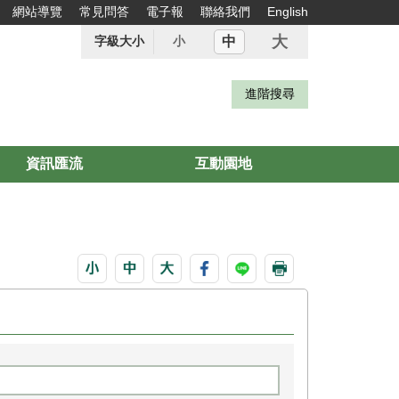
網站導覽
常見問答
電子報
聯絡我們
English
大
中
字級大小
小
資訊匯流
互動園地