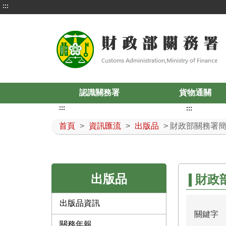
:::
認識關務署
貨物通關
:::
:::
首頁
>
資訊匯流
>
出版品
> 財政部關務署
出版品
財政
出版品資訊
關鍵字
關務年報