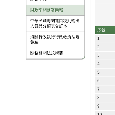
財政部關務署簡報
中華民國海關進口稅則輸出
入貨品分類表合訂本
序號
海關行政執行行政救濟法規
1
彙編
2
關務相關法規輯要
3
4
5
6
7
8
9
10