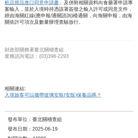
粧品貨品進口同意申請書
」及併附相關資料向食藥署申請專
案輸入，並於入境時持憑該署簽發之輸入許可或同意文件，
經由海關紅線(應申報/通關諮詢)檯通關，向海關申報，由海
關依許可項次及數量辦理查驗放行。
財政部關務署臺北關稽查組
業務諮詢電話：(03)398-2293
相關連結:
入境旅客可以攜帶玻璃安瓶(安瓿)保養品嗎？
發布單位：臺北關稽查組
發布日期：2025-06-19