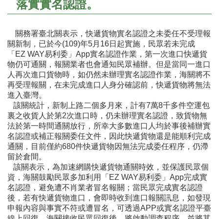
落實實名認證。
關務署臺北關表示，快遞貨物實名認證之未委任不受理報
關新制，已於今(109)年5月16日起實施，民眾若未完成
「EZ WAY易利委」App實名認證作業，第一次進口快遞貨
物仍可通關，報關業者也會通知民眾補辦。但是當同一進口
人再次進口貨物時，如仍然未辦理實名認證作業，海關將不
再受理報關，在未完成進口人身分確認前，快遞貨物將無法
進入臺灣。
該關統計，新制上路二個多月來，計有7萬8千多件空運包
裏之收貨人於第2次進口時，仍未辦理實名認證，致貨物無
法於第一時間通關放行，所幸大多數進口人均於事後補辦實
名認證或補正報關委任文件，因此快遞貨物還是能順利完成
通關，目前僅約680件快遞貨物因無法完成委任程序，仍滯
留於倉間。
該關表示，為加速網購快遞貨物通關時效，並保護民眾個
資，海關鼓勵民眾多加利用「EZ WAY易利委」App完成實
名認證，避免遭不肖業者冒名報關；當民眾完成實名認證
後，若有快遞貨物進口，會即時收到進口報關訊息，如發現
申報內容與事實不符或遭冒名，可透過APP或實名認證平臺
線上回復，海關接收民眾回復後，將啟動調查程序，並將其