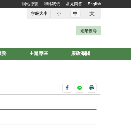
網站導覽
聯絡我們
常見問答
English
大
中
字級大小
小
服務
主題專區
廉政海關