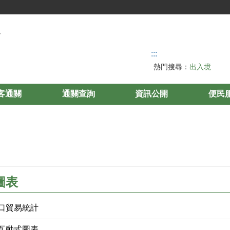
:::
熱門搜尋：
出入境
客通關
通關查詢
資訊公開
便民
圖表
口貿易統計
互動式圖表