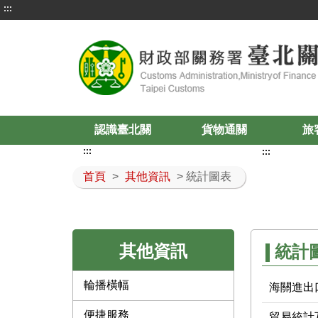
:::
認識臺北關
貨物通關
旅
:::
:::
首頁
>
其他資訊
> 統計圖表
其他資訊
統計
輪播橫幅
海關進出
便捷服務
貿易統計