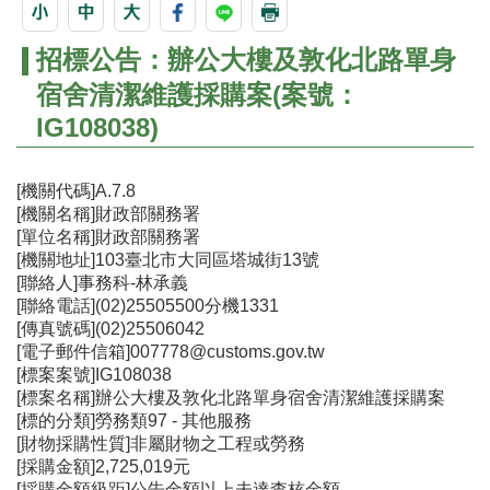
招標公告：辦公大樓及敦化北路單身
宿舍清潔維護採購案(案號：
IG108038)
[機關代碼]A.7.8
[機關名稱]財政部關務署
[單位名稱]財政部關務署
[機關地址]103臺北市大同區塔城街13號
[聯絡人]事務科-林承義
[聯絡電話](02)25505500分機1331
[傳真號碼](02)25506042
[電子郵件信箱]007778@customs.gov.tw
[標案案號]IG108038
[標案名稱]辦公大樓及敦化北路單身宿舍清潔維護採購案
[標的分類]勞務類97 - 其他服務
[財物採購性質]非屬財物之工程或勞務
[採購金額]2,725,019元
[採購金額級距]公告金額以上未達查核金額