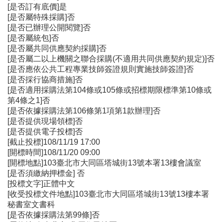
[是否訂有底價]是
[是否屬特殊採購]否
[是否已辦理公開閱覽]否
[是否屬統包]否
[是否屬共同供應契約採購]否
[是否屬二以上機關之聯合採購(不適用共同供應契約規定)]否
[是否應依公共工程專業技師簽證規則實施技師簽證]否
[是否採行協商措施]否
[是否適用採購法第104條或105條或招標期限標準第10條或
第4條之1]否
[是否依據採購法第106條第1項第1款辦理]否
[是否提供現場領標]否
[是否提供電子投標]否
[截止投標]108/11/19 17:00
[開標時間]108/11/20 09:00
[開標地點]103臺北市大同區塔城街13號本署13樓會議室
[是否須繳納押標金] 否
[投標文字]正體中文
[收受投標文件地點]103臺北市大同區塔城街13號13樓本署
秘書室文書科
[是否依據採購法第99條]否