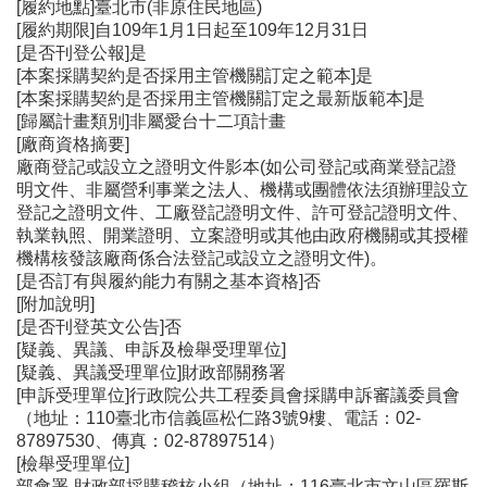
[履約地點]臺北市(非原住民地區)
[履約期限]自109年1月1日起至109年12月31日
[是否刊登公報]是
[本案採購契約是否採用主管機關訂定之範本]是
[本案採購契約是否採用主管機關訂定之最新版範本]是
[歸屬計畫類別]非屬愛台十二項計畫
[廠商資格摘要]
廠商登記或設立之證明文件影本(如公司登記或商業登記證
明文件、非屬營利事業之法人、機構或團體依法須辦理設立
登記之證明文件、工廠登記證明文件、許可登記證明文件、
執業執照、開業證明、立案證明或其他由政府機關或其授權
機構核發該廠商係合法登記或設立之證明文件)。
[是否訂有與履約能力有關之基本資格]否
[附加說明]
[是否刊登英文公告]否
[疑義、異議、申訴及檢舉受理單位]
[疑義、異議受理單位]財政部關務署
[申訴受理單位]行政院公共工程委員會採購申訴審議委員會
（地址：110臺北市信義區松仁路3號9樓、電話：02-
87897530、傳真：02-87897514）
[檢舉受理單位]
部會署-財政部採購稽核小組（地址：116臺北市文山區羅斯