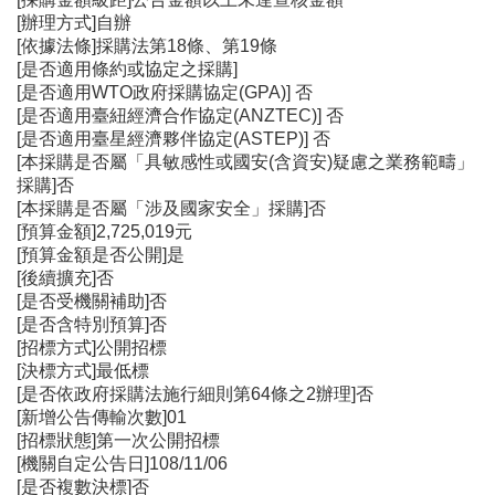
[辦理方式]自辦
[依據法條]採購法第18條、第19條
[是否適用條約或協定之採購]
[是否適用WTO政府採購協定(GPA)] 否
[是否適用臺紐經濟合作協定(ANZTEC)] 否
[是否適用臺星經濟夥伴協定(ASTEP)] 否
[本採購是否屬「具敏感性或國安(含資安)疑慮之業務範疇」
採購]否
[本採購是否屬「涉及國家安全」採購]否
[預算金額]2,725,019元
[預算金額是否公開]是
[後續擴充]否
[是否受機關補助]否
[是否含特別預算]否
[招標方式]公開招標
[決標方式]最低標
[是否依政府採購法施行細則第64條之2辦理]否
[新增公告傳輸次數]01
[招標狀態]第一次公開招標
[機關自定公告日]108/11/06
[是否複數決標]否