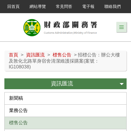
回首頁
網站導覽
常見問答
電子報
聯絡我們
首頁
>
資訊匯流
>
標售公告
> 招標公告：辦公大樓
及敦化北路單身宿舍清潔維護採購案(案號：
IG108038)
資訊匯流
新聞稿
業務公告
標售公告