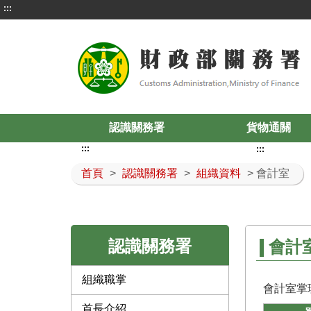
:::
認識關務署
貨物通關
:::
:::
首頁
>
認識關務署
>
組織資料
> 會計室
認識關務署
會計
組織職掌
會計室掌
首長介紹