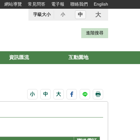
網站導覽
常見問答
電子報
聯絡我們
English
大
中
字級大小
小
資訊匯流
互動園地