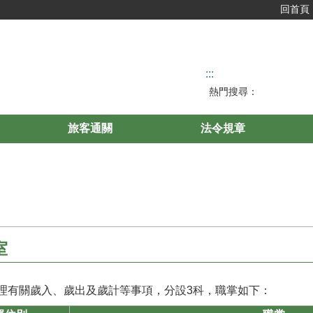
回首頁
:::
熱門搜尋：
旅客通關
法令規章
室
理有關歲入、歲出及歲計等事項，分設3科，職掌如下：