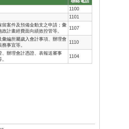
聯絡電話
1100
1101
保留案件及預備金動支之申請；彙
1107
施政計畫經費面向績效控管等。
及彙編所屬歲入會計事項、辦理會
1110
帳務事宜等。
管、辦理會計憑證、表報送審事
1104
等。