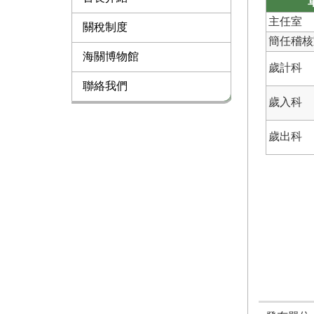
主任室
關稅制度
簡任稽核
海關博物館
歲計科
聯絡我們
歲入科
歲出科