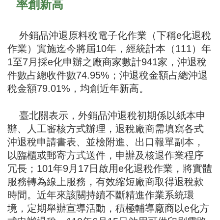
率創新高
外銷品沖退原料稅電子化作業（下稱e化退稅
作業）實施迄今將屆10年，經統計本（111）年
1至7月採e化申辦之廠商家數計941家，沖退稅
件數占總收件數74.95%；沖退稅金額占總沖退
稅金額79.01%，均創近年新高。
臺北關表示，外銷品沖退稅初期係以紙本申
辦、人工審核方式辦理，退稅廠商需填寫各式
沖退稅申請書表、並檢附進、出口報單副本，
以臨櫃或郵寄方式送件，申辦及核退作業程序
冗長；101年9月17日啟用e化退稅作業，將實體
服務轉為線上服務，有效縮短廠商取得退稅款
時間。近年來該關持續不斷精進作業系統環
境，定期舉辦宣導活動，積極輔導廠商以e化方