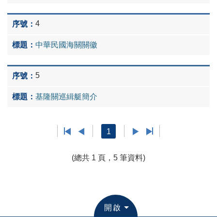
4
中華民國海關關徽
5
基隆關巡緝艇簡介
1
(總共 1 頁，5 筆資料)
開啟