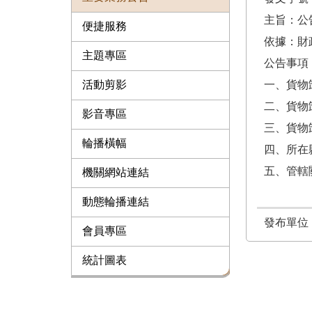
主旨：公
便捷服務
依據：​財
主題專區
公告事項：
活動剪影
一、貨物
二、貨物
影音專區
三、貨物卸
輪播橫幅
四、所在
五、管轄
機關網站連結
動態輪播連結
發布單位
會員專區
統計圖表