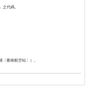
」之代碼。
關〔臺南航空站〕）。