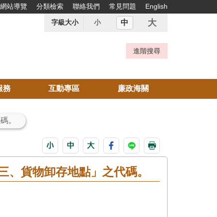
網站導覽
分類檢索
聯絡我們
常見問題
English
大
中
字級大小
小
服務
互動專區
廉政海關
代碼。
三、貨物卸存地點」之代碼。