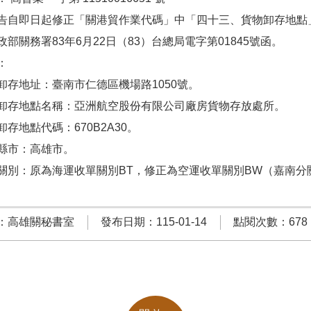
告自即日起修正「關港貿作業代碼」中「四十三、貨物卸存地點
政部關務署83年6月22日（83）台總局電字第01845號函。
​
卸存地址：臺南市仁德區機場路1050號。
卸存地點名稱：亞洲航空股份有限公司廠房貨物存放處所。
存地點代碼：670B2A30。
縣市：高雄市。
關別：原為海運收單關別BT，修正為空運收單關別BW（嘉南分
：高雄關秘書室
發布日期：115-01-14
點閱次數：678