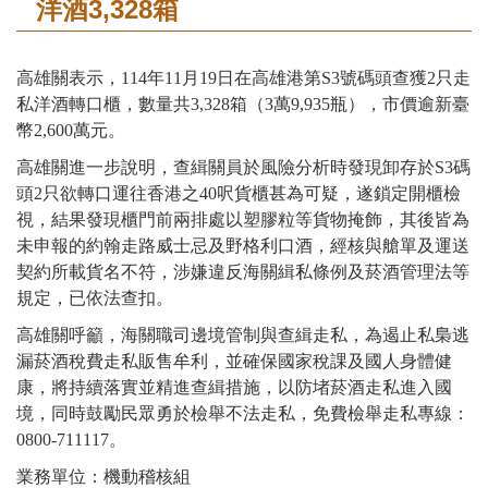
洋酒3,328箱
高雄關表示，114年11月19日在高雄港第S3號碼頭查獲2只走
私洋酒轉口櫃，數量共3,328箱（3萬9,935瓶），市價逾新臺
幣2,600萬元。
高雄關進一步說明，查緝關員於風險分析時發現卸存於S3碼
頭2只欲轉口運往香港之40呎貨櫃甚為可疑，遂鎖定開櫃檢
視，結果發現櫃門前兩排處以塑膠粒等貨物掩飾，其後皆為
未申報的約翰走路威士忌及野格利口酒，經核與艙單及運送
契約所載貨名不符，涉嫌違反海關緝私條例及菸酒管理法等
規定，已依法查扣。
高雄關呼籲，海關職司邊境管制與查緝走私，為遏止私梟逃
漏菸酒稅費走私販售牟利，並確保國家稅課及國人身體健
康，將持續落實並精進查緝措施，以防堵菸酒走私進入國
境，同時鼓勵民眾勇於檢舉不法走私，免費檢舉走私專線：
0800-711117。
業務單位：機動稽核組