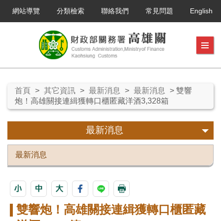
網站導覽
分類檢索
聯絡我們
常見問題
English
首頁
>
其它資訊
>
最新消息
>
最新消息
> 雙響
炮！高雄關接連緝獲轉口櫃匿藏洋酒3,328箱
最新消息
最新消息
雙響炮！高雄關接連緝獲轉口櫃匿藏