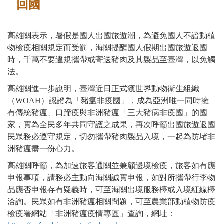
回國
高雄關表示，暑假是國人出國旅遊潮，為避免國人不諳動植
物檢疫相關規定而受罰，海關提醒國人假期出國旅遊返國
時，千萬不要違規攜帶或寄送豬肉及其製品至臺灣，以免觸
法。
高雄關進一步說明，臺灣近日正式獲世界動物衛生組織
（WOAH）認證為「豬瘟非疫國」，成為亞洲唯一同時擁
有傳統豬瘟、口蹄疫與非洲豬瘟「三大豬病非疫國」的國
家，實為全民多年共同守護之成果，再次呼籲出國旅遊返國
民眾務必遵守規定，切勿攜帶豬肉製品入境，一起為防堵非
洲豬瘟盡一份心力。
高雄關呼籲，為加速旅客通關並兼顧邊境檢疫，旅客如有應
申報事項，請務必主動向海關誠實申報，如對所攜帶行李物
品應否申報存有疑義時，可至海關出境服務檯或入境紅線檯
洽詢。民眾如有非洲豬瘟相關問題，可至農業部動植物防疫
檢疫署網站「非洲豬瘟疫情專區」查詢，網址：