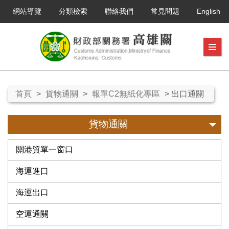
網站導覽
分類檢索
聯絡我們
常見問題
English
首頁
>
貨物通關
>
報單C2無紙化專區
> 出口通關
貨物通關
關港貿單一窗口
海運進口
海運出口
空運通關