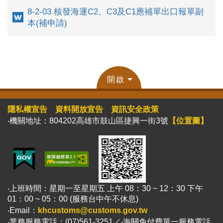
8-2-03 核發海運C2、C3及C1應補單出口報單副
本(補申請)
開啟
隱私權宣告
資料開放宣告
資訊安全政策
‧機關地址：804202高雄市鼓山區捷興一街3號
【位置圖】
‧上班時間：星期一至星期五 上午 08：30 ~ 12：30 下午
01：00 ~ 05：00 (服務台中午不休息)
‧Email：
khcustoms@customs.gov.tw
‧業務服務電話：(07)561-3251／‧海關免付費單一服務電話