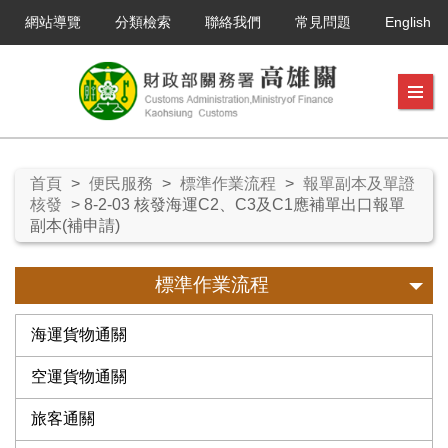
網站導覽
分類檢索
聯絡我們
常見問題
English
首頁
>
便民服務
>
標準作業流程
>
報單副本及單證
核發
> 8-2-03 核發海運C2、C3及C1應補單出口報單
副本(補申請)
標準作業流程
海運貨物通關
空運貨物通關
旅客通關