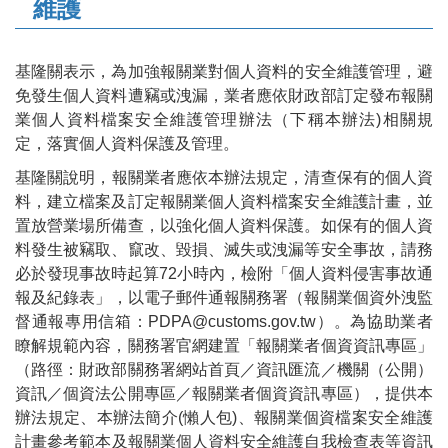
維護
基隆
關表示，為
加強
報
關業
對個人資料
的安全維護管理
，避
免發生個人資料遭竊或洩漏，
業者應依財政部訂定發布報關
業個人資料檔案安全維護管理辦法
（下稱本辦法
)
相關
規
定，
落實
個人資料
保護
及
管理
。
基隆關
說明
，
報關業者
應依本辦法規定，清查保有的個人資
料，建立檔案及訂定報關業個人資料檔案安全維護計畫，並
置放營業場所備查，以強化個
人
資
料
保護。
如保有的個人資
料發生被竊取、竄改、毀損、滅失或洩漏等安全事故，請務
必於發現事故時起算
72
小時內，
檢附
「
個人資料侵害事故通
報及紀錄表
」
，
以電子郵件通報關務署（報關業個資外洩監
督通報專用信箱：
PDPA@customs.gov.tw
）。為協助業者
瞭解規範內容
，
關務署官網建置「報關業者個資資訊專區」
（路徑：財政部關務署網站首頁／資訊匯流／機關（公開）
資訊／個資法公開專區／報關業者個資資訊專區）
，
提供
本
辦法規定
、
本辦法簡介(懶人包)
、
報關業個資檔案
安全維護
計畫
參考
範本及
報關業
個人資料安全維護自我檢查表
等資訊