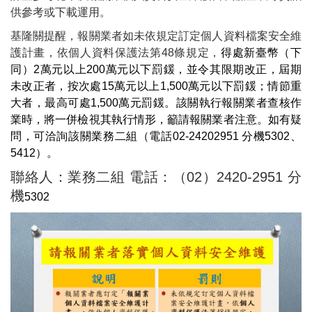
供
參考或
下載
運用
。
基隆關提醒，
報關業者
如
未
依規定
訂定個人資料檔案安全維
護計畫，依個人資料保護法第
48
條規定，
得處新臺幣（下
同）
2
萬元以上
200
萬元以下罰鍰，並令其限期改正，屆期
未改正者，按次處
15
萬元以上
1,500
萬元以下罰鍰
；
情節重
大者，最高可處
1,500
萬元罰鍰。
該關執行報關業者查核作
業時，將一併檢視其執行情形，籲請報關業者注意。
如有疑
問，
可洽詢該關業務二組（電話
02-24202951
分機
5302
、
5412
）。
聯絡人：業務二組 電話：（02）2420-2951 分
機
5302