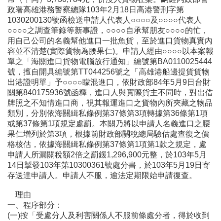
政署高雄港務警察總隊103年2月18日高港警刑字第
1030200130號函檢送申請人代表人○○○○及○○○○代表人
○○○○之調查筆錄等新事證，○○○○自承幫朋友○○○○的忙，
用自己公司的名義幫他進口一批魚貨，至於進口貨物真實內
容並不清楚(實際貨物為腰果仁)。申請人經由○○○○以本案報
單之「海關進口貨物電腦放行通知」編號第BA0110025444
號，擅自開具編號第TT044256號之「高雄港船邊提貨貨物
出港證明單」予○○○○矇混進口，依財政部84年5月9日台財
關第840175936號函釋，進口人與實際貨主不同時，對出借
牌照之不知情進口商，視其報運進口之貨物內所夾藏之物品
類別，分別依海關緝私條例第37條第3項轉據第36條第1項
或第37條第1項規定處罰。本關乃將以申請人名義進口之腰
果仁增列於第3項，根據前財政部關稅總局驗估處查復之價
格核估，依據海關緝私條例第37條第1項第1款之規定，處
申請人所漏關稅額2倍之罰鍰1,296,900元整，於103年5月
14日掣發103年第10300361號處分書，於103年5月19日寄
存送達申請人。申請人不服，逾法定期限始申請復查。
理由
一、程序部分：
(一)按「受處分人及利害關係人不服前條處分者，得於收到