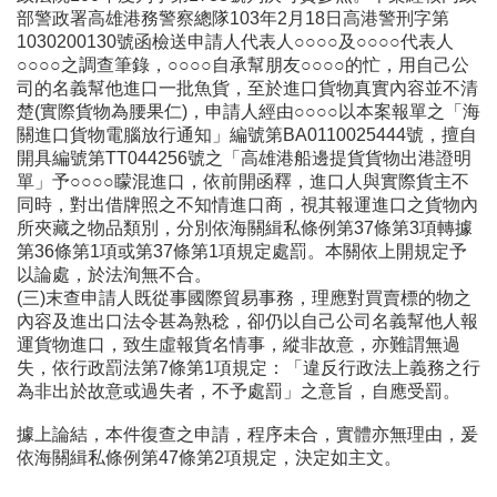
部警政署高雄港務警察總隊103年2月18日高港警刑字第
1030200130號函檢送申請人代表人○○○○及○○○○代表人
○○○○之調查筆錄，○○○○自承幫朋友○○○○的忙，用自己公
司的名義幫他進口一批魚貨，至於進口貨物真實內容並不清
楚(實際貨物為腰果仁)，申請人經由○○○○以本案報單之「海
關進口貨物電腦放行通知」編號第BA0110025444號，擅自
開具編號第TT044256號之「高雄港船邊提貨貨物出港證明
單」予○○○○矇混進口，依前開函釋，進口人與實際貨主不
同時，對出借牌照之不知情進口商，視其報運進口之貨物內
所夾藏之物品類別，分別依海關緝私條例第37條第3項轉據
第36條第1項或第37條第1項規定處罰。本關依上開規定予
以論處，於法洵無不合。
(三)末查申請人既從事國際貿易事務，理應對買賣標的物之
內容及進出口法令甚為熟稔，卻仍以自己公司名義幫他人報
運貨物進口，致生虛報貨名情事，縱非故意，亦難謂無過
失，依行政罰法第7條第1項規定：「違反行政法上義務之行
為非出於故意或過失者，不予處罰」之意旨，自應受罰。
據上論結，本件復查之申請，程序未合，實體亦無理由，爰
依海關緝私條例第47條第2項規定，決定如主文。