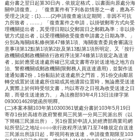
處分書之翌日起算30日內，依規定格式，以書面向原處分海
關申請復查。」「復查案件有下列各款情形之一者，應為不
受理之決定：(1)……(2)申請復查逾法定期間，非因不可抗
力所致者，……」「復查案件之申請，以掛號郵寄方式向受
理機關提出者，其受理日期以交郵當日之郵戳為準；非以掛
號方式提出者，以受理機關收受復查申請書之日期為準。」
分別為海關緝私條例第47條第1項、海關復查委員會審議注
意事項第12點第1項第2款及第13點第1項所明定。又「按行
政機關或郵政機關依行政程序法第74條第1項規定為送達
者，如於應受送達處所確已完成文書寄存於送達地之地方自
治、警察機關或郵政機關(限郵務人員送達適用)，並製作送
達通知書2份，1份黏貼於送達處所之門首，另1份交由鄰居
轉交或置於送達處所信箱或其他適當位置時，無論應受送達
人實際上於何時受領文書，均以寄存之日視為收受送達之日
期，而發生送達效力。」為法務部93年4月13日法律字第
0930014628號函所明釋。
(二)本案本關103年第10300361號處分書於103年5月19日
寄存1份於高雄市政府警察局三民第一分局三民派出所（以
下簡稱三民派出所），另1份置於申請人於經濟部商業司網
站所登記之地址○○○○依行政程序法第71至74條規定自送達
三民派出所該日起，即視同有效送達，申請復查期限至103