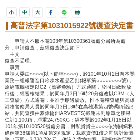
高普法字第1031015922號復查決定書
申請人不服本關103年第10300361號處分書所為處
分，申請復查，茲經復查決定如下：
主文
復查不受理。
事實
申請人委由○○○○(以下簡稱○○○○)，於101年10月2日向本關
業務一組報運進口冷凍水產品乙批(報單第○○○○○○○○號)，
原經電腦核定以C2（應審免驗）方式通關，於同日繳稅放
行後，經審核結果，於同年月3日16時20分復改以C3M（人
工查驗）方式通關，並准予船邊驗放。惟本關稽查組與高雄
港務警察局人員於同年月3日13時在高雄港第四號碼頭登記
站，共同查獲由豪偉輪(HARVESTS)載運未列艙單之腰果
仁計1,100箱，淨重24,750KG；經本關於102年1月18日以
101年第10100520號處分書，對私貨貨主○○○○依海關緝私
條例第36條第1項及第3項規定，裁處貨價1倍之罰鍰計新臺
幣（下同）3,730,784元，併沒入貨物在案。嗣經內政部警