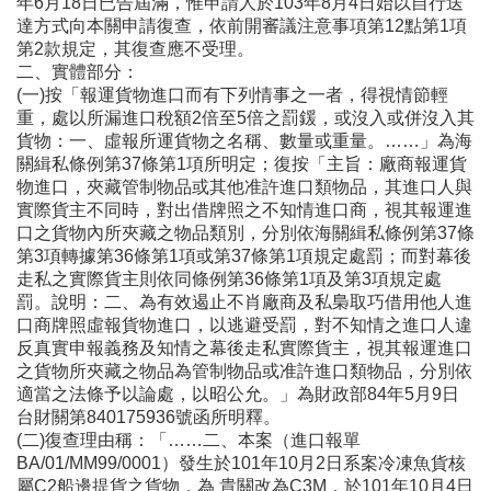
年6月18日已告屆滿，惟申請人於103年8月4日始以自行送
達方式向本關申請復查，依前開審議注意事項第12點第1項
第2款規定，其復查應不受理。
二、實體部分：
(一)按「報運貨物進口而有下列情事之一者，得視情節輕
重，處以所漏進口稅額2倍至5倍之罰鍰，或沒入或併沒入其
貨物：一、虛報所運貨物之名稱、數量或重量。……」為海
關緝私條例第37條第1項所明定；復按「主旨：廠商報運貨
物進口，夾藏管制物品或其他准許進口類物品，其進口人與
實際貨主不同時，對出借牌照之不知情進口商，視其報運進
口之貨物內所夾藏之物品類別，分別依海關緝私條例第37條
第3項轉據第36條第1項或第37條第1項規定處罰；而對幕後
走私之實際貨主則依同條例第36條第1項及第3項規定處
罰。說明：二、為有效遏止不肖廠商及私梟取巧借用他人進
口商牌照虛報貨物進口，以逃避受罰，對不知情之進口人違
反真實申報義務及知情之幕後走私實際貨主，視其報運進口
之貨物所夾藏之物品為管制物品或准許進口類物品，分別依
適當之法條予以論處，以昭公允。」為財政部84年5月9日
台財關第840175936號函所明釋。
(二)復查理由稱：「……二、本案（進口報單
BA/01/MM99/0001）發生於101年10月2日系案冷凍魚貨核
屬C2船邊提貨之貨物，為 貴關改為C3M，於101年10月4日