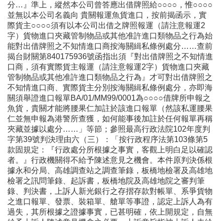
分…』準上，縱然本公司曾答應出借牌照給○○○○，惟○○○○
並無以本公司名義向 貴關報運魚貨進口，按前揭函示，實
際貨主○○○○須有以本公司出借之牌照報運（請注意報運2
字）貨物進口夾藏管制物品或其他准許進口類物品之行為始
能對出借牌照之不知情進口商按海關緝私條例處分……查前
揭台財關第840175936號函指出須『對出借牌照之不知情進
口商，須有實際貨主報運（請注意報運2字）貨物進口夾藏
管制物品或其他准許進口類物品之行為』才可對出借牌照之
不知情進口商、實際貨主分別按海關緝私條例處分，亦即海
關須舉證進口報單BA/01/MM99/0001為○○○○借牌所申報之
魚貨，貴關才能將腰果仁加註於該進口報單（然該私運腰果
仁並無申報為港警所查獲，如何能事後加註於任何報單再稱
夾藏並據以處分……」等節；參照最高行政法院102年度判
字第39號判決理由六（三）：「按行政程序法第103條第5
款固規定：『行政處分所根據之事實，客觀上明白足以確認
者。』行政機關得不給予陳述意見之機會。本件原判決係根
據永和分局、高雄調查站之調查筆錄，板橋地檢署及高雄地
檢署之訊問筆錄、起訴書，板橋地院及高雄地院之審判筆
錄、判決書，上訴人新光銀行之存摺存款對帳單、系爭貨物
之進口報單、發票、裝箱單、艙單等事證，認定上訴人為有
過失，其所根據之證據事實，已甚明確，依上開規定，自無