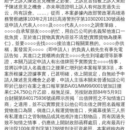
給予上訴人陳述意見機會之必要。上訴意旨指被上訴人未給
予陳述意見之機會，亦未舉證證明上訴人有何故意過失云
云，尚有誤會。……」從而，本案參據內政部警政署高雄港
務警察總隊103年2月18日高港警刑字第1030200130號函檢
送申請人代表人○○○○及○○○○代表人○○○○之調查筆錄，
○○○○自承幫朋友○○○○的忙，用自己公司的名義幫他進口一
批魚貨，至於進口貨物真實內容並不清楚(實際貨物為腰果
仁)，並要○○○○去找○○○○接洽進口報關業務的。○○○○亦供
稱，案發當天○○○○（即申請人）的負責人賴先生有事先電
話告知，其進口之貨櫃將由貨主○○○○先生到場處理等新事
證，本關乃認定申請人有出借牌照予實際貨主○○○○情事，
並將以申請人名義進口之腰果仁增列於本案報單第3項，本
案所根據之證據事實，已甚明確，依上開規定，自無給予申
請人陳述意見機會之必要，申請人主張本關未曾通知該公司
即於已放行在案之進口報單第BA/01/MM99/0001號加註腰
果仁24,750公斤乙節，核無足採。另按財政部84年5月9日
台財關第840175936號函釋示所掲「出借牌照之不知情進口
商」之適用，並不以實際貨主以他公司出借之牌照名義報運
貨物進口為限，倘進口人報運貨物進口，夾藏幕後第三人所
有私運進口之管制物品或其他准許進口類物品，而有因過失
致不知情之情事，仍應依上開財政部函釋處罰，此有最高行
政法院100年度判字第1788號判決可資參照。本案經核內政