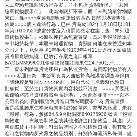
人工查驗無訛船邊放行在案，並不包括 貴關所指之『未列
艙單貨物腰果仁』，此為海關所不爭，而『未列艙單貨物腰
果仁』係○○○○君違規卸船偷運出港區為 貴關與港警查獲，
核屬○○○○個人違法行為，已由 貴關於102年1月18日以101
年第10100520號處分書沒入併罰款確定在案，查『未列艙
單貨物腰果仁』核屬私運行為無庸置疑，既未申報於艙單亦
未申報於報單，本屬未報運貨物，貴關如何能在未曾通知本
公司之下，竟然事隔1年半後於103年4月11日逕行另派驗貨
員將原查驗無訛，已放行在案之進口報單
BA/01/MM99/0001偷偷摸摸加註腰果仁24,750公斤……
三、查未列艙單貨物腰果仁為私運貨物，為實際貨物所有人
○○○○私運行為，本公司負責人雖然於高雄港警調查筆錄稱
『我純粹是幫朋友○○○○的忙，用自己公司名義幫他進口一
批魚貨，至於進口貨物真實內容我並不清楚…○○○○我委託
豪偉輪將該只貨櫃轉載至高雄港』，然此案並非○○○○以本
公司名義向 貴關報運魚貨進口而夾藏腰果仁為 貴關查獲，
而是該批腰果仁本來就未申報於艙單內，亦即為私運，未有
『報運』行為，參據84.5.9台財關第840175936 號函『報運
貨物進口，夾藏管制物品或其他准許進口類物品，其進口人
與實際貨主不同時，對出借牌照之不知情進口商，視其報運
進口之貨物內所夾藏之物品類別，分別依海關緝私條例…處