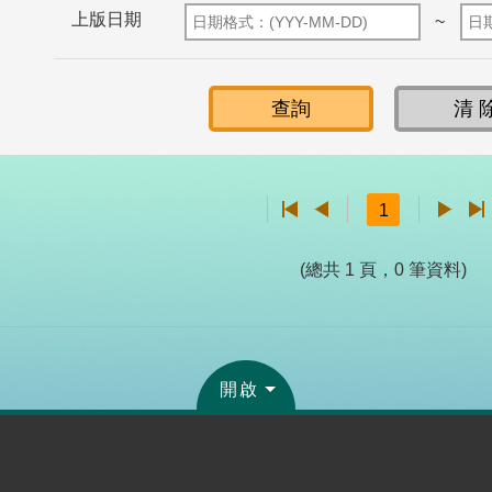
上版日期
~
1
(總共 1 頁，0 筆資料)
開啟