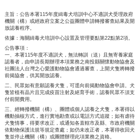
主旨：​
公告本署115年度緝毒犬培訓中心不適訓犬受理政府
機關（構）或經政府立案之公益團體申請轉撥審查結果及開
放認養程序
。
依據：
海關緝毒犬培訓中心設置及管理要點第22點第2項
。
公告事項：
一、
本署115年度不適訓犬，無法轉訓（送）且無寄養家庭
認養者，由申請長期辦理本項業務之南投縣關懷動物協會及
社團法人台灣之心愛護動物協會通過審查，上開犬隻將轉撥
前揭協會，供其開放認養
。
二、
民眾如有意願認養犬隻，可逕向前揭動物協會申請。犬
隻皆植有晶片且完成疫苗注射及絕育手術，認養民眾不須支
付前開費用
。
三、
經轉撥機關（構）、團體或個人認養之犬隻，本署得以
機動抽核方式，進行實地勘查或以電話方式追蹤；如有虐待
犬隻情事，得要求改正，或通知各直轄市及縣、市政府機關
依動物保護法規等規定查處；如仍未改正者，本署得收回犬
隻並停止機關（構）或團體辦理此項業務之資格
。