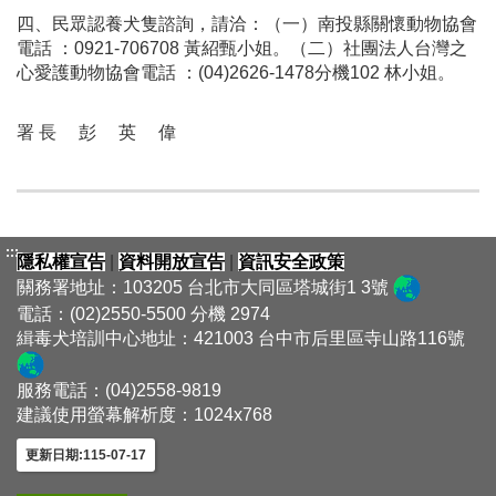
四、
民眾認養犬隻諮詢，請洽：（一）南投縣關懷動物協會
電話 ：0921-706708 黃紹甄小姐
。
（二）社團法人台灣之
心愛護動物協會電話 ：(04)2626-1478分機102 林小姐
。
署 長 彭 英 偉
:::
隱私權宣告
|
資料開放宣告
|
資訊安全政策
關務署地址：103205 台北市大同區塔城街1 3號
電話：(02)2550-5500 分機 2974
緝毒犬培訓中心地址：421003 台中市后里區寺山路116號
服務電話：(04)2558-9819
建議使用螢幕解析度：1024x768
更新日期:115-07-17