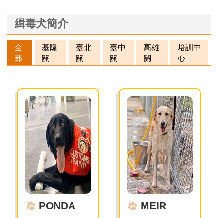
緝毒犬簡介
全
基隆
臺北
臺中
高雄
培訓中
部
關
關
關
關
心
PONDA
MEIR